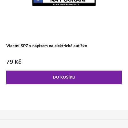
Vlastní SPZ s nápisem na elektrické autíčko
79 Kč
DO KOŠÍKU
Z
Á