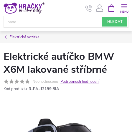
Přejít
NÁKUPNÍ
KOŠÍK
na
obsah
HLEDAT
Elektrická vozítka
Elektrické autíčko BMW
X6M lakované stříbrné
Neohodnoceno
Podrobnosti hodnocení
Kód produktu:
R-PA.JJ2199.BIA