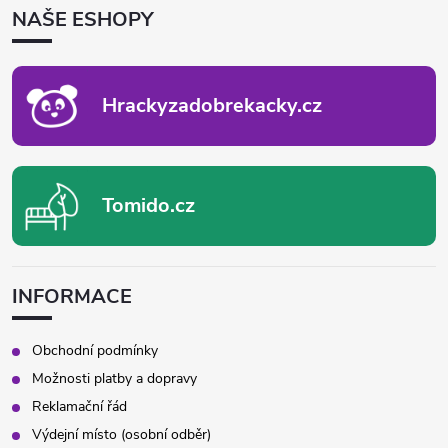
P
NAŠE ESHOPY
A
T
Í
Hrackyzadobrekacky.cz
Tomido.cz
INFORMACE
Obchodní podmínky
Možnosti platby a dopravy
Reklamační řád
Výdejní místo (osobní odběr)