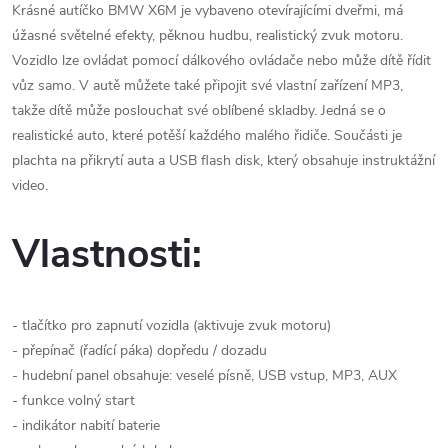
Krásné autíčko BMW X6M je vybaveno otevírajícími dveřmi, má
úžasné světelné efekty, pěknou hudbu, realistický zvuk motoru.
Vozidlo lze ovládat pomocí dálkového ovládače nebo může dítě řídit
vůz samo. V autě můžete také připojit své vlastní zařízení MP3,
takže dítě může poslouchat své oblíbené skladby. Jedná se o
realistické auto, které potěší každého malého řidiče. Součásti je
plachta na přikrytí auta a USB flash disk, který obsahuje instruktážní
video.
Vlastnosti:
- tlačítko pro zapnutí vozidla (aktivuje zvuk motoru)
- přepínač (řadící páka) dopředu / dozadu
- hudební panel obsahuje: veselé písně, USB vstup, MP3, AUX
- funkce volný start
- indikátor nabití baterie