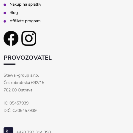
Nákup na splátky
Blog
Affiliate program
PROVOZOVATEL
Stewal-group s.r.o.
Českobratrská 692/15
702 00 Ostrava
IČ: 05457939
DIČ: CZ05457939
+420 792 314 398