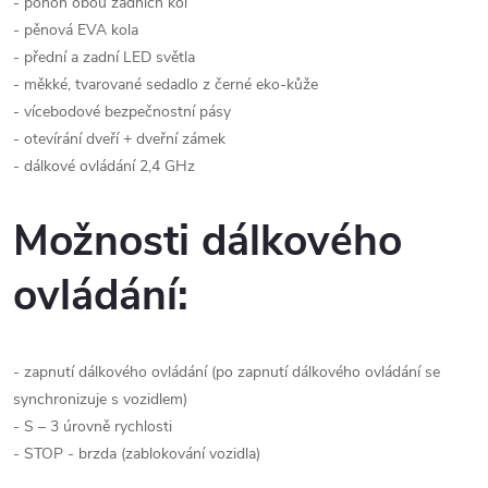
- pohon obou zadních kol
- pěnová EVA kola
- přední a zadní LED světla
- měkké, tvarované sedadlo z černé eko-kůže
- vícebodové bezpečnostní pásy
- otevírání dveří + dveřní zámek
- dálkové ovládání 2,4 GHz
Možnosti dálkového
ovládání:
- zapnutí dálkového ovládání (po zapnutí dálkového ovládání se
synchronizuje s vozidlem)
- S – 3 úrovně rychlosti
- STOP - brzda (zablokování vozidla)