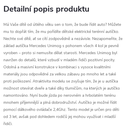
Detailní popis produktu
Má Vaše dítě od útlého věku sen o tom, že bude řídit auto? Můžete
mu to dopřát tím, že mu pořídíte dětské elektrické terénní autíčko.
Nechte své dítě, ať se cítí zodpovědně a nezávisle. Nezapomeňte, že
základ autíčka Mercedes Unimog s pohonem všech 4 kol je pevně
vyroben – proto si nemusíte dělat starosti. Mercedes Unimog byl
navržen do detailů, které vzbudí v mladém řidiči pozitivní pocity.
Odolná a masivní konstrukce v kombinaci s vysoce kvalitními
materiály jsou odpovědné za velkou zábavu po mnoho let a také
proti poškození. Atraktivita modelu se zvyšuje tím, že je u autíčka
možnost otevírat dveře a také díky tlumičům, na kterých je autíčko
namontováno. Nyní bude jízda po nerovném a hrbolatém terénu
mnohem příjemnější a plná dobrodružství. Autíčko je možné řídit
pomocí dálkového ovládače 2,4Ghz. Tento model je určen pro děti
od 3 let, avšak pod dohledem rodičů jej mohou využívat i mladší
řidiči.