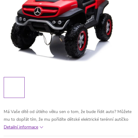
Má Vaše dítě od útlého věku sen o tom, že bude řídit auto? Můžete
mu to dopřát tím, že mu pořídíte dětské elektrické terénní autíčko
Detailní informace