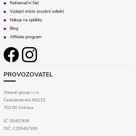
Reklamační řád
Výdejní místo (osobní odběr)
Nákup na splátky
Blog
Affiliate program
PROVOZOVATEL
Stewal-group s.r.o.
Českobratrská 692/15
702 00 Ostrava
IČ: 05457939
DIČ: CZ05457939