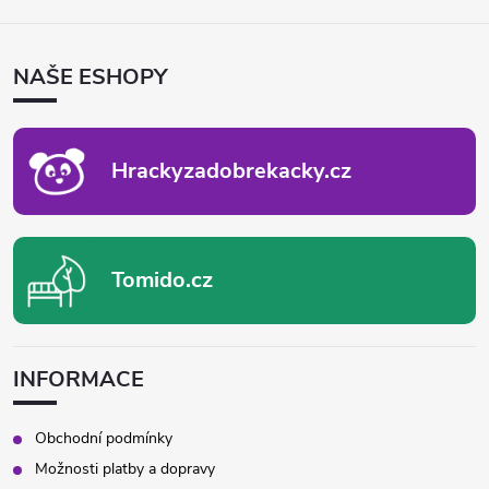
Á
P
NAŠE ESHOPY
A
T
Í
Hrackyzadobrekacky.cz
Tomido.cz
INFORMACE
Obchodní podmínky
Možnosti platby a dopravy