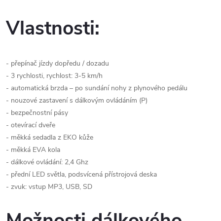
Vlastnosti:
- přepínač jízdy dopředu / dozadu
- 3 rychlosti, rychlost: 3-5 km/h
- automatická brzda – po sundání nohy z plynového pedálu
- nouzové zastavení s dálkovým ovládáním (P)
- bezpečnostní pásy
- otevírací dveře
- měkká sedadla z EKO kůže
- měkká EVA kola
- dálkové ovládání: 2,4 Ghz
- přední LED světla, podsvícená přístrojová deska
- zvuk: vstup MP3, USB, SD
Možnosti dálkového