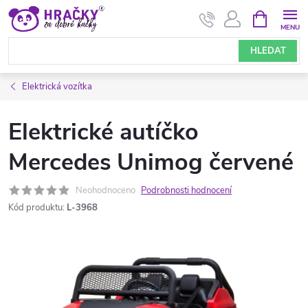
Přejít
NÁKUPNÍ
KOŠÍK
na
obsah
HLEDAT
Elektrická vozítka
Elektrické autíčko
Mercedes Unimog červené
Neohodnoceno
Podrobnosti hodnocení
Kód produktu:
L-3968