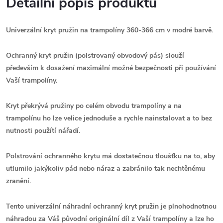
Detailní popis produktu
Univerzální kryt pružin na trampolíny 360-366 cm v modré barvě.
Ochranný kryt pružin (p
olstrovaný obvodový pás)
slouží
především k dosažení m
aximální možné bezpečnosti při používání
Vaší trampolíny.
Kryt překrývá pružiny po celém obvodu trampolíny a n
a
trampolínu ho lze velice jednoduše a rychle nainstalovat a to bez
nutnosti použítí nářadí.
P
olstrování ochranného krytu má dostatečnou tloušťku na to, aby
utlumilo jakýkoliv pád nebo náraz a zabránilo tak nechtěnému
zranění.
Tento univerzální náhradní ochranný kryt pružin
je plnohodnotnou
náhradou za Váš původní originální díl z Vaší trampolíny a l
ze ho