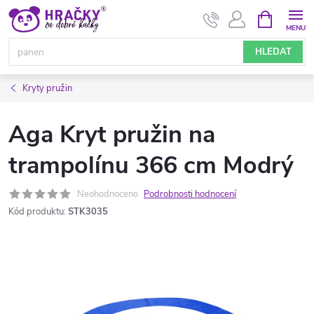
Přejít
NÁKUPNÍ
KOŠÍK
na
obsah
HLEDAT
Kryty pružin
Aga Kryt pružin na
trampolínu 366 cm Modrý
Neohodnoceno
Podrobnosti hodnocení
Kód produktu:
STK3035