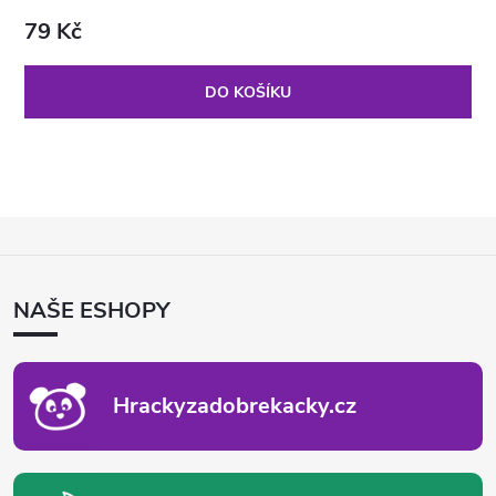
79 Kč
DO KOŠÍKU
Z
Á
P
NAŠE ESHOPY
A
T
Í
Hrackyzadobrekacky.cz