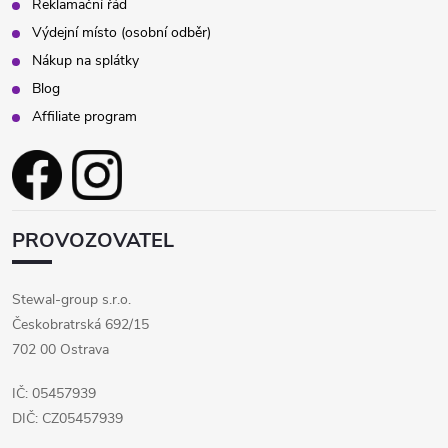
Reklamační řád
Výdejní místo (osobní odběr)
Nákup na splátky
Blog
Affiliate program
PROVOZOVATEL
Stewal-group s.r.o.
Českobratrská 692/15
702 00 Ostrava
IČ: 05457939
DIČ: CZ05457939