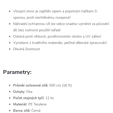
Vstupní otvor je zajištěn zipem a pojistným háčkem či
sponou, proti nechtěnému rozepnutí
Náhradní ochrannou síť lze velice snadno vyměnit za původní
díl,
bez nutnosti použití nářadí
Odolná proti vlhkosti, povětrnostním vlivům a UV záření
Vyrobeno z kvalitního materiálu, pečlivé dílenské zpracování
Dlouhá životnost
Parametry:
Průměr ochranné sítě:
500 cm (16 ft)
Úchyty:
Oka
Počet stojných tyčí:
12 ks
Materiál:
PE Terylene
Barva sítě:
Černá