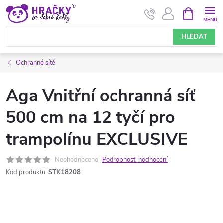
Přejít
NÁKUPNÍ
KOŠÍK
na
obsah
HLEDAT
Ochranné sítě
Aga Vnitřní ochranná síť
500 cm na 12 tyčí pro
trampolínu EXCLUSIVE
Neohodnoceno
Podrobnosti hodnocení
Kód produktu:
STK18208