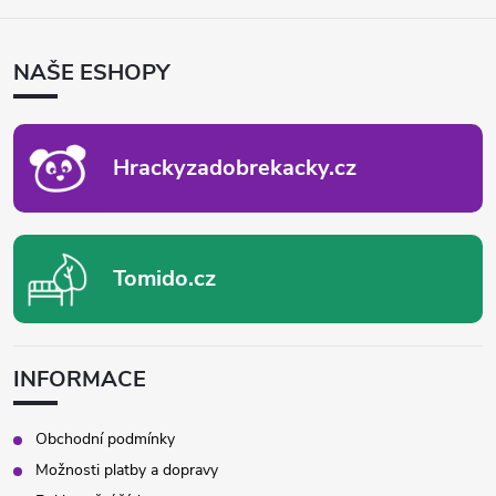
Á
P
NAŠE ESHOPY
A
T
Í
Hrackyzadobrekacky.cz
Tomido.cz
INFORMACE
Obchodní podmínky
Možnosti platby a dopravy