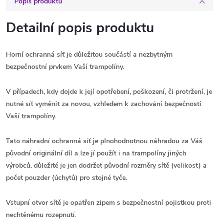
Popis produktu
Detailní popis produktu
Horní ochranná síť je důležitou součástí a nezbytným
bezpečnostní prvkem Vaší trampolíny.
V případech, kdy dojde k její opotřebení, poškození, či protržení, je
nutné
síť
vyměnit za novou, vzhledem k zachování bezpečnosti
Vaší trampolíny.
Tato náhradní ochranná síť je plnohodnotnou náhradou za Váš
původní originální díl
a l
ze jí použít i na trampolíny jiných
výrobců,
důležité je jen dodržet původní rozměry sítě (velikost) a
počet pouzder (úchytů) pro stojné tyče.
Vstupní otvor sítě je opatřen zipem s bezpečnostní pojistkou proti
nechtěnému rozepnutí.