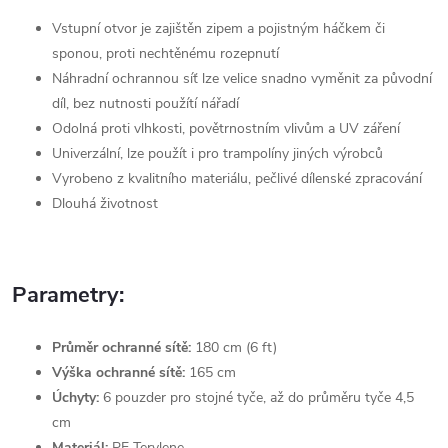
Vstupní otvor je zajištěn zipem a pojistným háčkem či
sponou, proti nechtěnému rozepnutí
Náhradní ochrannou síť lze velice snadno vyměnit za původní
díl,
bez nutnosti použítí nářadí
Odolná proti vlhkosti, povětrnostním vlivům a UV záření
Univerzální, lze použít i pro trampolíny jiných výrobců
Vyrobeno z kvalitního materiálu, pečlivé dílenské zpracování
Dlouhá životnost
Parametry:
Průměr ochranné sítě:
180 cm (6 ft)
Výška ochranné sítě:
165 cm
Úchyty:
6 pouzder pro stojné tyče, až do průměru tyče 4,5
cm
Materiál:
PE Terylene