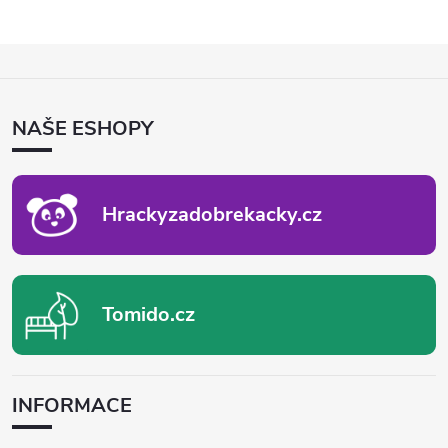
Z
Á
P
NAŠE ESHOPY
A
T
Í
Hrackyzadobrekacky.cz
Tomido.cz
INFORMACE