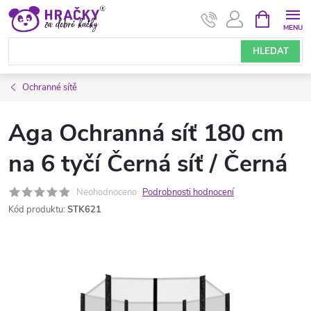
Přejít
NÁKUPNÍ
KOŠÍK
na
obsah
HLEDAT
Ochranné sítě
Aga Ochranná síť 180 cm
na 6 tyčí Černá síť / Černá
Neohodnoceno
Podrobnosti hodnocení
Kód produktu:
STK621