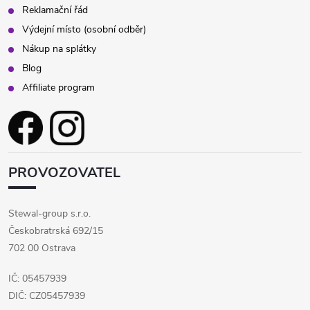
Reklamační řád
Výdejní místo (osobní odběr)
Nákup na splátky
Blog
Affiliate program
PROVOZOVATEL
Stewal-group s.r.o.
Českobratrská 692/15
702 00 Ostrava
IČ: 05457939
DIČ: CZ05457939