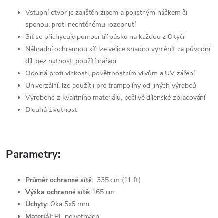
Vstupní otvor je zajištěn zipem a pojistným háčkem či
sponou, proti nechtěnému rozepnutí
Síť se přichycuje pomocí tří pásku na každou z 8 tyčí
Náhradní ochrannou síť lze velice snadno vyměnit za původní
díl,
bez nutnosti použítí nářadí
Odolná proti vlhkosti, povětrnostním vlivům a UV záření
Univerzální, lze použít i pro trampolíny od jiných výrobců
Vyrobeno z kvalitního materiálu, pečlivé dílenské zpracování
Dlouhá životnost
Parametry:
Průměr ochranné sítě:
335 cm (11 ft)
Výška ochranné sítě:
165 cm
Úchyty:
Oka 5x5 mm
Materiál:
PE polyethylen