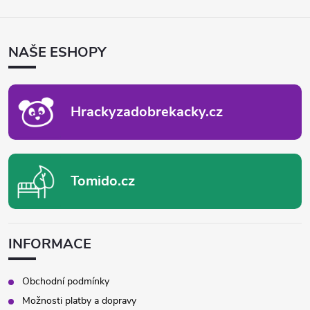
Z
Á
P
NAŠE ESHOPY
A
T
Í
Hrackyzadobrekacky.cz
Tomido.cz
INFORMACE
Obchodní podmínky
Možnosti platby a dopravy