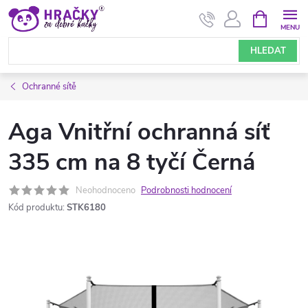
Přejít
NÁKUPNÍ
KOŠÍK
na
obsah
HLEDAT
Ochranné sítě
Aga Vnitřní ochranná síť
335 cm na 8 tyčí Černá
Neohodnoceno
Podrobnosti hodnocení
Kód produktu:
STK6180