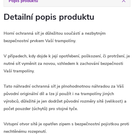
Popis produktu
Detailní popis produktu
Horní ochranná síť je důležitou součástí a nezbytným
bezpečnostní prvkem Vaší trampolíny.
V případech, kdy dojde k její opotřebení, poškození, či protržení, je
nutné
síť
vyměnit za novou, vzhledem k zachování bezpečnosti
Vaší trampolíny.
Tato náhradní ochranná síť je plnohodnotnou náhradou za Váš
původní originální díl
a l
ze jí použít i na trampolíny jiných
výrobců,
důležité je jen dodržet původní rozměry sítě (velikost) a
počet pouzder (úchytů) pro stojné tyče.
Vstupní otvor sítě je opatřen zipem s bezpečnostní pojistkou proti
nechtěnému rozepnutí.