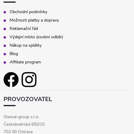
y
v
Obchodní podmínky
Možnosti platby a dopravy
ý
Reklamační řád
p
Výdejní místo (osobní odběr)
Nákup na splátky
i
Blog
s
Affiliate program
u
PROVOZOVATEL
Stewal-group s.r.o.
Českobratrská 692/15
702 00 Ostrava