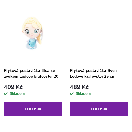
d
d
u
u
k
k
t
t
ů
ů
Plyšová postavička Elsa se
Plyšová postavička Sven
zvukem Ledové království 20
Ledové království 25 cm
cm vícebarevná
brązová
409 Kč
489 Kč
Skladem
Skladem
DO KOŠÍKU
DO KOŠÍKU