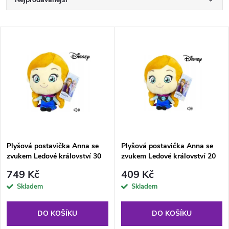
Ř
a
Nejlevnější
V
Nejdražší
z
ý
Abecedně
e
p
n
i
í
s
p
Plyšová postavička Anna se
Plyšová postavička Anna se
zvukem Ledové království 30
zvukem Ledové království 20
p
cm multikolor
cm vícebarevná
r
749 Kč
409 Kč
r
Skladem
Skladem
o
o
DO KOŠÍKU
DO KOŠÍKU