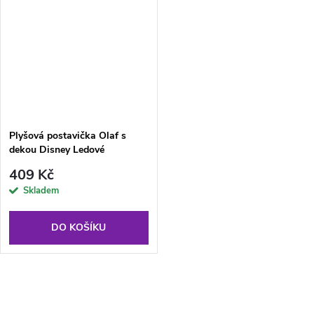
Plyšová postavička Olaf s
dekou Disney Ledové
království Frozen 29 cm
409 Kč
vícebarevná
Skladem
DO KOŠÍKU
O