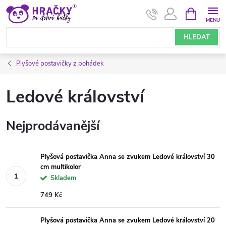
Přejít
NÁKUPNÍ
KOŠÍK
na
obsah
HLEDAT
Plyšové postavičky z pohádek
Ledové království
Nejprodávanější
Plyšová postavička Anna se zvukem Ledové království 30
cm multikolor
Skladem
749 Kč
Plyšová postavička Anna se zvukem Ledové království 20