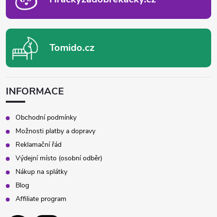
í
p
r
Tomido.cz
v
k
INFORMACE
y
v
Obchodní podmínky
Možnosti platby a dopravy
ý
Reklamační řád
p
Výdejní místo (osobní odběr)
Nákup na splátky
i
Blog
s
Affiliate program