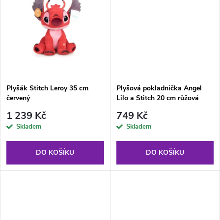
u
k
k
t
t
ů
ů
Plyšák Stitch Leroy 35 cm
Plyšová pokladnička Angel
červený
Lilo a Stitch 20 cm růžová
1 239 Kč
749 Kč
Skladem
Skladem
DO KOŠÍKU
DO KOŠÍKU