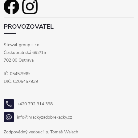
u
PROVOZOVATEL
Stewal-group s.r.o.
Českobratrská 692/15
702 00 Ostrava
IČ: 05457939
DIČ: CZ05457939
+420 792 314 398
info@hrackyzadobrekacky.cz
Zodpovědný vedoucí: p. Tomáš Walach