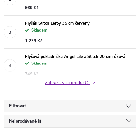
569 Kč
Plyšák Stitch Leroy 35 cm červený
Skladem
1 239 Kč
Plyšová pokladnička Angel Lilo a Stitch 20 cm růžová
Skladem
749 Kč
Zobrazit více produktů
Filtrovat
Ř
Nejprodávanější
a
Nejlevnější