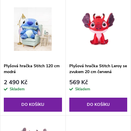
V
Nejdražší
z
ý
Abecedně
e
p
n
i
í
s
p
Plyšová hračka Stitch 120 cm
Plyšová hračka Stitch Leroy se
modrá
zvukem 20 cm červená
p
r
2 490 Kč
569 Kč
r
Skladem
Skladem
o
o
DO KOŠÍKU
DO KOŠÍKU
d
d
u