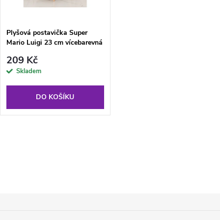
t
ů
ů
Plyšová postavička Super
Mario Luigi 23 cm vícebarevná
209 Kč
Skladem
DO KOŠÍKU
O
v
l
Z
á
Á