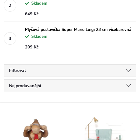
Skladem
649 Kč
Plyšová postavička Super Mario Luigi 23 cm vícebarevná
Skladem
209 Kč
Filtrovat
Ř
Nejprodávanější
a
Nejlevnější
V
Nejdražší
z
ý
Abecedně
e