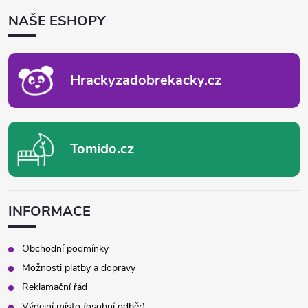
d
P
NAŠE ESHOPY
A
a
T
c
Í
Hrackyzadobrekacky.cz
í
p
r
Tomido.cz
v
k
INFORMACE
y
v
Obchodní podmínky
Možnosti platby a dopravy
ý
Reklamační řád
p
Výdejní místo (osobní odběr)