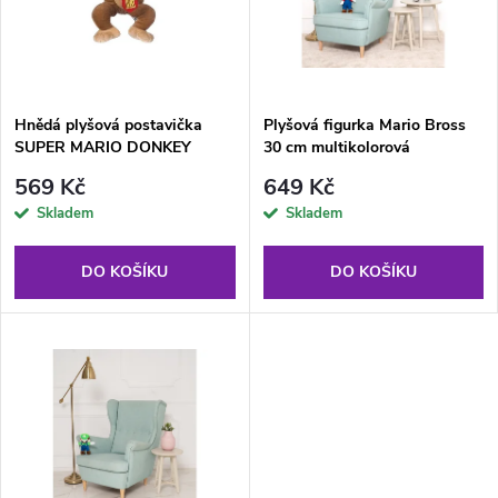
p
n
i
í
s
p
Hnědá plyšová postavička
Plyšová figurka Mario Bross
SUPER MARIO DONKEY
30 cm multikolorová
p
KONG 25 cm
r
569 Kč
649 Kč
r
Skladem
Skladem
o
o
DO KOŠÍKU
DO KOŠÍKU
d
d
u
u
k
k
t