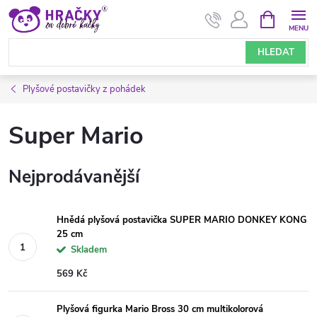
Přejít
NÁKUPNÍ
KOŠÍK
na
obsah
HLEDAT
Plyšové postavičky z pohádek
Super Mario
Nejprodávanější
Hnědá plyšová postavička SUPER MARIO DONKEY KONG
25 cm
Skladem
569 Kč
Plyšová figurka Mario Bross 30 cm multikolorová