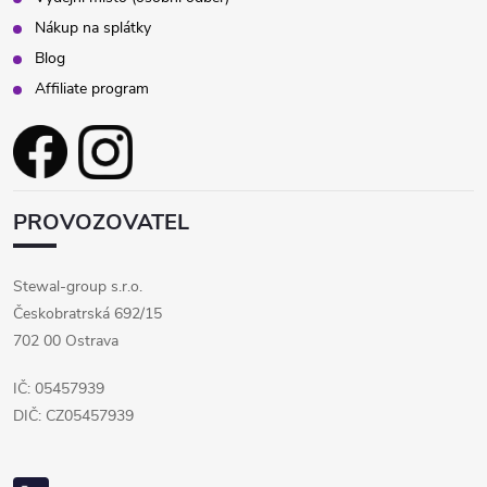
Nákup na splátky
i
Blog
s
Affiliate program
u
PROVOZOVATEL
Stewal-group s.r.o.
Českobratrská 692/15
702 00 Ostrava
IČ: 05457939
DIČ: CZ05457939