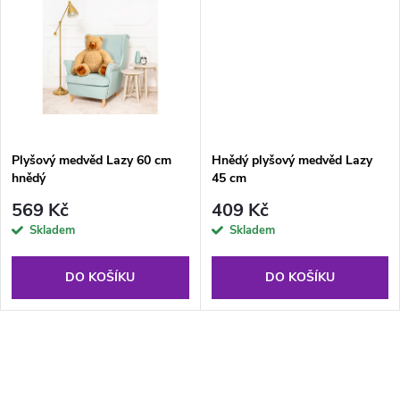
u
k
k
t
t
ů
ů
Plyšový medvěd Lazy 60 cm
Hnědý plyšový medvěd Lazy
hnědý
45 cm
569 Kč
409 Kč
Skladem
Skladem
DO KOŠÍKU
DO KOŠÍKU
O
v