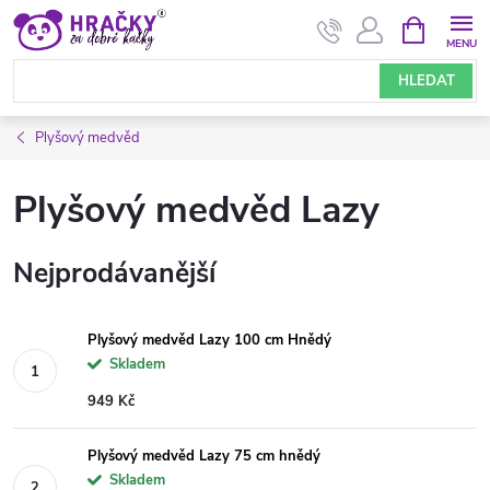
Přejít
NÁKUPNÍ
KOŠÍK
na
obsah
HLEDAT
Plyšový medvěd
Plyšový medvěd Lazy
Nejprodávanější
Plyšový medvěd Lazy 100 cm Hnědý
Skladem
949 Kč
Plyšový medvěd Lazy 75 cm hnědý
Skladem