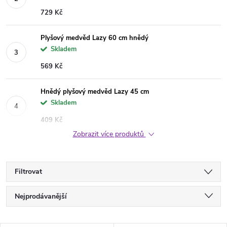
729 Kč
Plyšový medvěd Lazy 60 cm hnědý
Skladem
569 Kč
Hnědý plyšový medvěd Lazy 45 cm
Skladem
409 Kč
Zobrazit více produktů
Filtrovat
Ř
Nejprodávanější
a
Nejlevnější