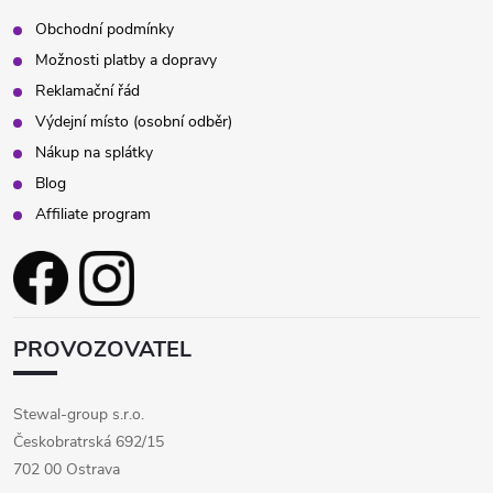
v
Obchodní podmínky
Možnosti platby a dopravy
ý
Reklamační řád
p
Výdejní místo (osobní odběr)
Nákup na splátky
i
Blog
s
Affiliate program
u
PROVOZOVATEL
Stewal-group s.r.o.
Českobratrská 692/15
702 00 Ostrava