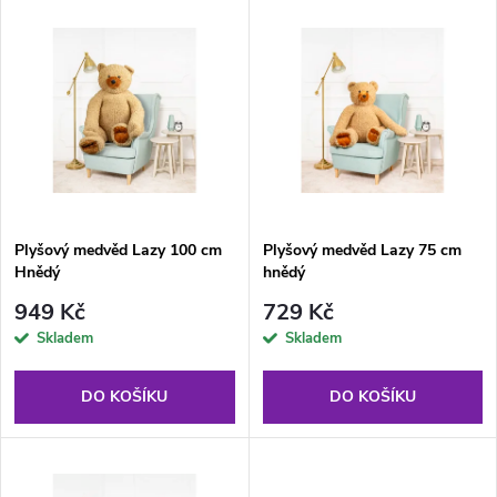
V
Nejdražší
z
ý
Abecedně
e
p
n
i
í
s
p
Plyšový medvěd Lazy 100 cm
Plyšový medvěd Lazy 75 cm
Hnědý
hnědý
p
r
949 Kč
729 Kč
r
Skladem
Skladem
o
o
DO KOŠÍKU
DO KOŠÍKU
d
d
u