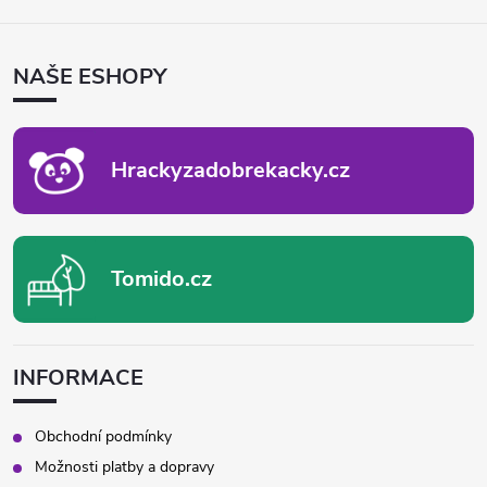
á
Á
d
P
NAŠE ESHOPY
A
a
T
c
Í
Hrackyzadobrekacky.cz
í
p
r
Tomido.cz
v
k
INFORMACE
y
v
Obchodní podmínky
Možnosti platby a dopravy
ý