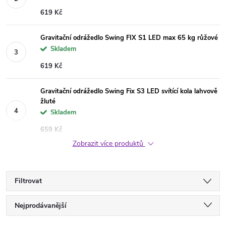
619 Kč
Gravitační odrážedlo Swing FIX S1 LED max 65 kg růžové
Skladem
619 Kč
Gravitační odrážedlo Swing Fix S3 LED svítící kola lahvově
žluté
Skladem
659 Kč
Zobrazit více produktů
Filtrovat
Ř
Nejprodávanější
Nejlevnější