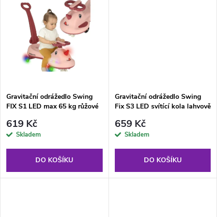
u
u
k
k
t
t
ů
ů
Gravitační odrážedlo Swing
Gravitační odrážedlo Swing
FIX S1 LED max 65 kg růžové
Fix S3 LED svítící kola lahvově
žluté
619 Kč
659 Kč
Skladem
Skladem
DO KOŠÍKU
DO KOŠÍKU