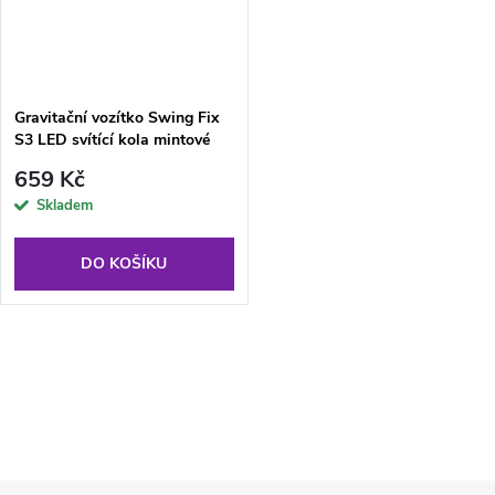
Gravitační vozítko Swing Fix
S3 LED svítící kola mintové
659 Kč
Skladem
DO KOŠÍKU
O
v
l
Z