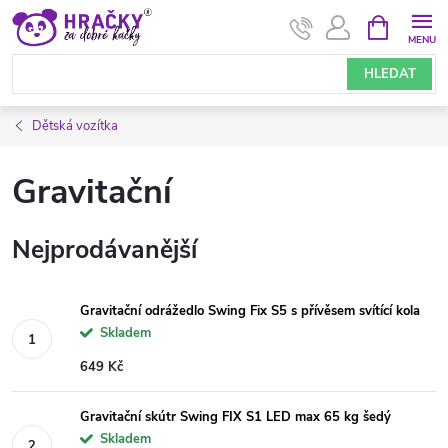
Přejít
NÁKUPNÍ
KOŠÍK
na
obsah
HLEDAT
Dětská vozítka
Gravitační
Nejprodávanější
Gravitační odrážedlo Swing Fix S5 s přívěsem svítící kola
Skladem
649 Kč
Gravitační skútr Swing FIX S1 LED max 65 kg šedý
Skladem