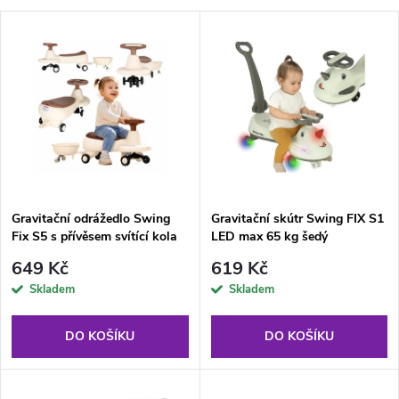
a
V
Nejdražší
z
ý
Abecedně
e
p
n
i
í
s
p
Gravitační odrážedlo Swing
Gravitační skútr Swing FIX S1
Fix S5 s přívěsem svítící kola
LED max 65 kg šedý
p
r
649 Kč
619 Kč
r
Skladem
Skladem
o
o
DO KOŠÍKU
DO KOŠÍKU
d
d