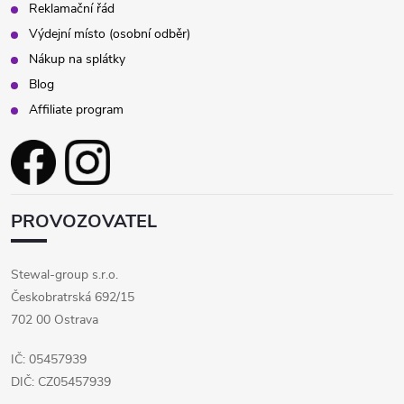
Reklamační řád
p
Výdejní místo (osobní odběr)
Nákup na splátky
i
Blog
s
Affiliate program
u
PROVOZOVATEL
Stewal-group s.r.o.
Českobratrská 692/15
702 00 Ostrava
IČ: 05457939
DIČ: CZ05457939