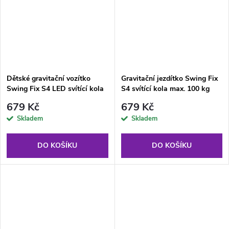
Dětské gravitační vozítko
Gravitační jezdítko Swing Fix
Swing Fix S4 LED svítící kola
S4 svítící kola max. 100 kg
max 100 kg modro-bílé
zlato-bílé
679 Kč
679 Kč
Skladem
Skladem
DO KOŠÍKU
DO KOŠÍKU