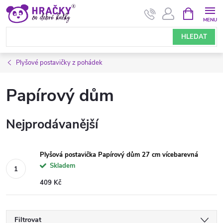
Přejít
NÁKUPNÍ
KOŠÍK
na
obsah
HLEDAT
Plyšové postavičky z pohádek
Papírový dům
Nejprodávanější
Plyšová postavička Papírový dům 27 cm vícebarevná
Skladem
409 Kč
Filtrovat