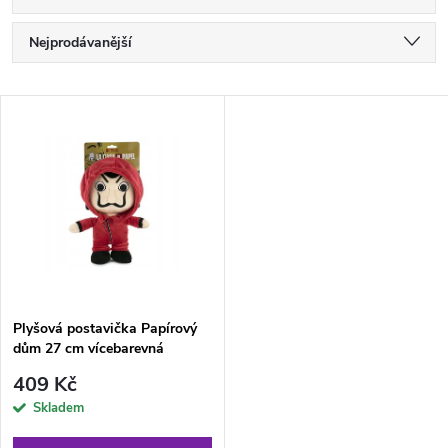
Ř
Nejprodávanější
a
Nejlevnější
V
Nejdražší
z
ý
Abecedně
e
p
n
i
í
s
p
Plyšová postavička Papírový
dům 27 cm vícebarevná
p
r
409 Kč
r
Skladem
o