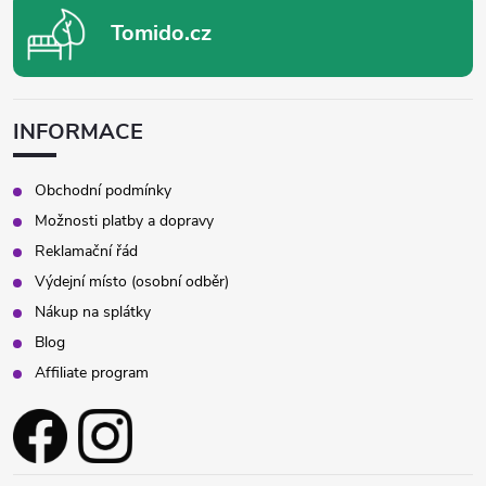
r
Tomido.cz
v
k
INFORMACE
y
v
Obchodní podmínky
Možnosti platby a dopravy
ý
Reklamační řád
p
Výdejní místo (osobní odběr)
Nákup na splátky
i
Blog
s
Affiliate program
u