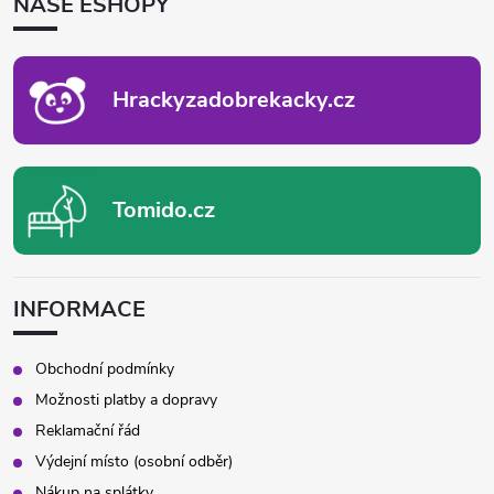
NAŠE ESHOPY
A
T
Í
Hrackyzadobrekacky.cz
Tomido.cz
INFORMACE
Obchodní podmínky
Možnosti platby a dopravy
Reklamační řád
Výdejní místo (osobní odběr)
Nákup na splátky