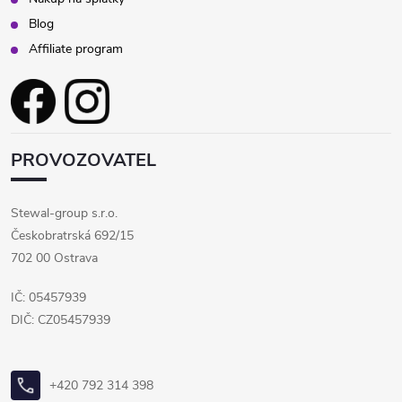
Blog
Affiliate program
PROVOZOVATEL
Stewal-group s.r.o.
Českobratrská 692/15
702 00 Ostrava
IČ: 05457939
DIČ: CZ05457939
+420 792 314 398