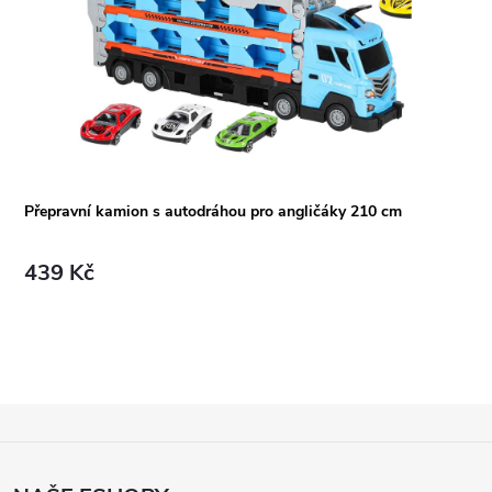
Přepravní kamion s autodráhou pro angličáky 210 cm
439 Kč
Z
Á
P