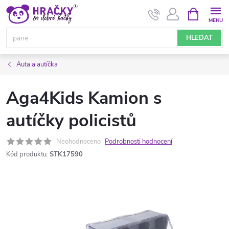
Přejít
NÁKUPNÍ
KOŠÍK
na
obsah
HLEDAT
Auta a autíčka
Aga4Kids Kamion s
autíčky policistů
Neohodnoceno
Podrobnosti hodnocení
Kód produktu:
STK17590