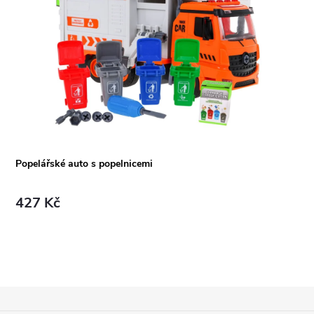
Popelářské auto s popelnicemi
427 Kč
Z
Á