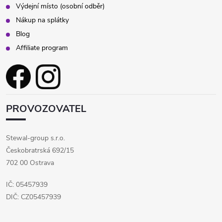
Výdejní místo (osobní odběr)
Nákup na splátky
Blog
Affiliate program
PROVOZOVATEL
Stewal-group s.r.o.
Českobratrská 692/15
702 00 Ostrava
IČ: 05457939
DIČ: CZ05457939