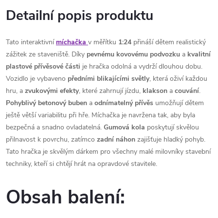
Detailní popis produktu
Tato interaktivní
míchačka
v měřítku
1:24
přináší dětem realistický
zážitek ze staveniště. Díky
pevnému kovovému podvozku
a
kvalitní
plastové přívěsové části
je hračka odolná a vydrží dlouhou dobu.
Vozidlo je vybaveno
předními blikajícími světly
, která oživí každou
hru, a
zvukovými efekty
, které zahrnují jízdu,
klakson
a
couvání
.
Pohyblivý betonový buben
a
odnímatelný přívěs
umožňují dětem
ještě větší variabilitu při hře. Míchačka je navržena tak, aby byla
bezpečná a snadno ovladatelná.
Gumová kola
poskytují skvělou
přilnavost k povrchu, zatímco
zadní náhon
zajišťuje hladký pohyb.
Tato hračka je skvělým dárkem pro všechny malé milovníky stavební
techniky, kteří si chtějí hrát na opravdové stavitele.
Obsah balení: