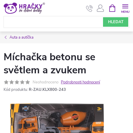
Přejít
NÁKUPNÍ
KOŠÍK
na
obsah
HLEDAT
Auta a autíčka
Míchačka betonu se
světlem a zvukem
Neohodnoceno
Podrobnosti hodnocení
Kód produktu:
R-ZAU.KLX800-243