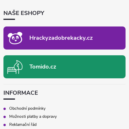
P
NAŠE ESHOPY
A
T
Í
Hrackyzadobrekacky.cz
Tomido.cz
INFORMACE
Obchodní podmínky
Možnosti platby a dopravy
Reklamační řád