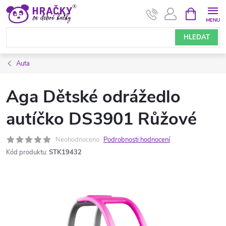
Přejít
NÁKUPNÍ
KOŠÍK
na
obsah
HLEDAT
Auta
Aga Dětské odrážedlo
autíčko DS3901 Růžové
Neohodnoceno
Podrobnosti hodnocení
Kód produktu:
STK19432