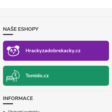
Z
Á
P
NAŠE ESHOPY
A
T
Í
Hrackyzadobrekacky.cz
Tomido.cz
INFORMACE
Obchodní podmínky