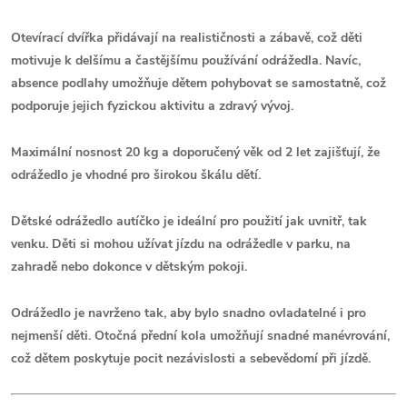
Otevírací dvířka přidávají na realističnosti a zábavě, což děti
motivuje k delšímu a častějšímu používání odrážedla. Navíc,
absence podlahy umožňuje dětem pohybovat se samostatně, což
podporuje jejich fyzickou aktivitu a zdravý vývoj.
Maximální nosnost 20 kg a doporučený věk od 2 let zajišťují, že
odrážedlo je vhodné pro širokou škálu dětí.
Dětské odrážedlo autíčko je ideální pro použití jak uvnitř, tak
venku. Děti si mohou užívat jízdu na odrážedle v parku, na
zahradě nebo dokonce v dětským pokoji.
Odrážedlo je navrženo tak, aby bylo snadno ovladatelné i pro
nejmenší děti. Otočná přední kola umožňují snadné manévrování,
což dětem poskytuje pocit nezávislosti a sebevědomí při jízdě.