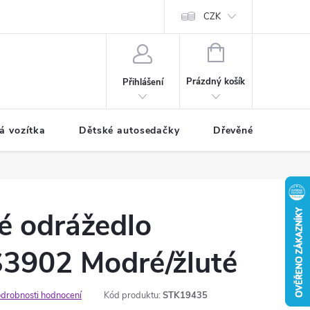
CZK
NÁKUPNÍ
KOŠÍK
Prázdný košík
Přihlášení
á vozítka
Dětské autosedačky
Dřevěné hračky
é odrážedlo
S3902 Modré/žluté
drobnosti hodnocení
Kód produktu:
STK19435