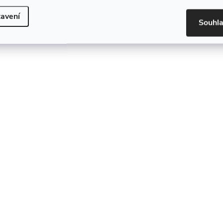
avení
Souhl