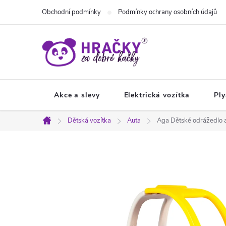
Přejít
Obchodní podmínky
Podmínky ochrany osobních údajů
na
obsah
Akce a slevy
Elektrická vozítka
Ply
Dětská vozítka
Auta
Aga Dětské odrážedlo 
Domů