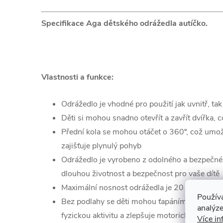
Specifikace Aga dětského odrážedla autíčko.
Vlastnosti a funkce:
Odrážedlo je vhodné pro použití jak uvnitř, ta
Děti si mohou snadno otevřít a zavřít dvířka, c
Přední kola se mohou otáčet o 360º, což umo
zajišťuje plynulý pohyb
Odrážedlo je vyrobeno z odolného a bezpečnéh
dlouhou životnost a bezpečnost pro vaše dítě
Maximální nosnost odrážedla je 20 kg, což je id
Použív
Bez podlahy se děti mohou ťapáním samy rozje
analýze
fyzickou aktivitu a zlepšuje motorické dovedno
Více in