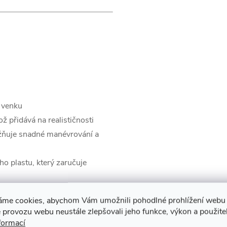
k venku
ož přidává na realističnosti
žňuje snadné manévrování a
o plastu, který zaručuje
eální pro děti od 2 let
áme cookies, abychom Vám umožnili pohodlné prohlížení webu 
t, což podporuje jejich
 provozu webu neustále zlepšovali jeho funkce, výkon a použite
sti a koordinaci
formací