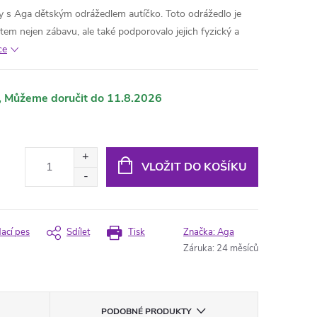
vy s Aga dětským odrážedlem autíčko. Toto odrážedlo je
em nejen zábavu, ale také podporovalo jejich fyzický a
ce
11.8.2026
VLOŽIT DO KOŠÍKU
dací pes
Sdílet
Tisk
Značka:
Aga
Záruka
:
24 měsíců
PODOBNÉ PRODUKTY