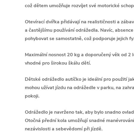
což dětem umožňuje rozvíjet své motorické schopn
Otevírací dvířka přidávají na realističnosti a zába
a častějšímu používání odrážedla. Navíc, absen
pohybovat se samostatně, což podporuje jejich fyz
Maximální nosnost 20 kg a doporučený věk od 2 let
vhodné pro širokou škálu dětí.
Dětské odrážedlo autíčko je ideální pro použití jak
mohou užívat jízdu na odrážedle v parku, na zah
pokoji.
Odrážedlo je navrženo tak, aby bylo snadno ovlada
Otočná přední kola umožňují snadné manévrování
nezávislosti a sebevědomí při jízdě.