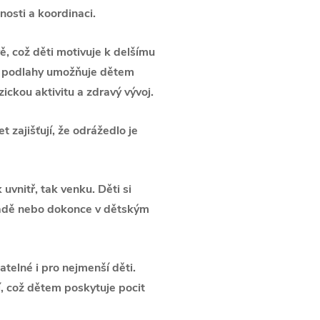
osti a koordinaci.
vě, což děti motivuje k delšímu
ce podlahy umožňuje dětem
ickou aktivitu a zdravý vývoj.
 zajišťují, že odrážedlo je
 uvnitř, tak venku. Děti si
radě nebo dokonce v dětským
telné i pro nejmenší děti.
, což dětem poskytuje pocit