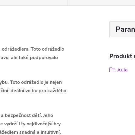
Param
ým odrážedlem.
Toto odrážedlo
Produkt n
bavu, ale také podporovalo
Auta
hybu. Toto odrážedlo je nejen
 činí ideální volbu pro každého
a bezpečnost dětí. Jeho
e vydrží i ty nejdivočejší hry.
žedlem snadná a intuitivní,