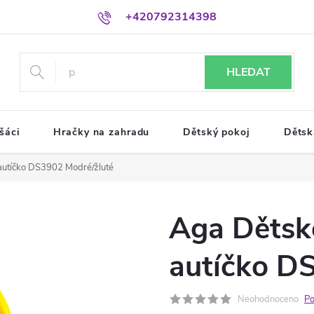
+420792314398
HLEDAT
šáci
Hračky na zahradu
Dětský pokoj
Dětsk
autíčko DS3902 Modré/žluté
Aga Dětsk
autíčko D
Neohodnoceno
Po