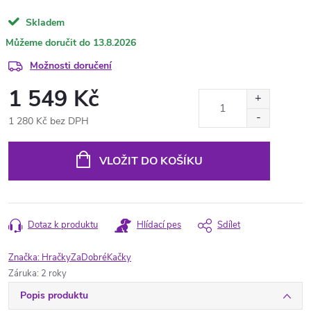
Skladem
13.8.2026
Možnosti doručení
1 549 Kč
1 280 Kč bez DPH
Měrná
cena:
VLOŽIT DO KOŠÍKU
Dotaz k produktu
Hlídací pes
Sdílet
Značka:
HračkyZaDobréKačky
Záruka
:
2 roky
Popis produktu