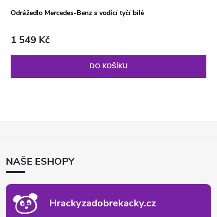
Odrážedlo Mercedes-Benz s vodící tyčí bílé
1 549 Kč
DO KOŠÍKU
Z
Á
P
NAŠE ESHOPY
A
T
Í
Hrackyzadobrekacky.cz