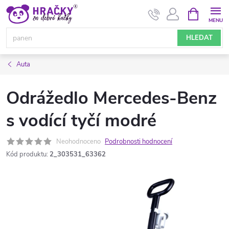
Přejít
NÁKUPNÍ
KOŠÍK
na
obsah
HLEDAT
Auta
Odrážedlo Mercedes-Benz
s vodící tyčí modré
Neohodnoceno
Podrobnosti hodnocení
Kód produktu:
2_303531_63362