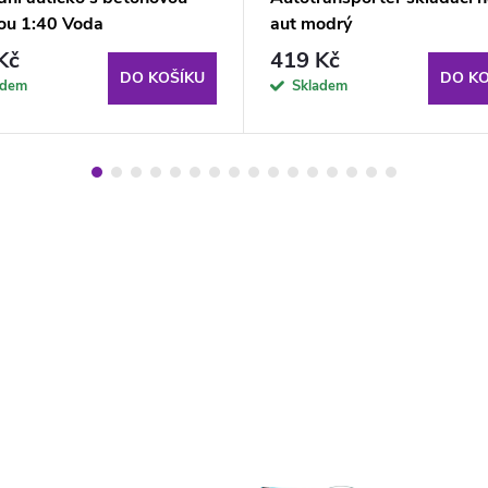
u 1:40 Voda
aut modrý
Kč
419 Kč
DO KOŠÍKU
DO KO
adem
Skladem