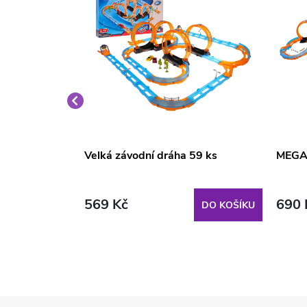
e světly a
Velká závodní dráha 59 ks
MEGA 
569 Kč
690 
DO KOŠÍKU
DO KOŠÍKU
Z