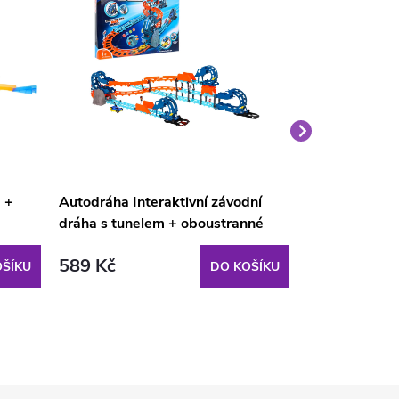
 +
Autodráha Interaktivní závodní
Svítící autod
dráha s tunelem + oboustranné
autíčko Zvuky Světla 80 dílů
589 Kč
905 Kč
ŠÍKU
DO KOŠÍKU