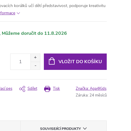
acích korálků učí dětí představivost, podporuje kreativitu
informace
11.8.2026
VLOŽIT DO KOŠÍKU
dací pes
Sdílet
Tisk
Značka:
Aga4Kids
Záruka
:
24 měsíců
SOUVISEJÍCÍ PRODUKTY