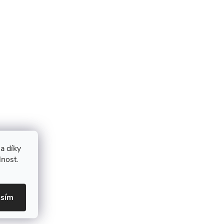
a díky
lnost.
asím