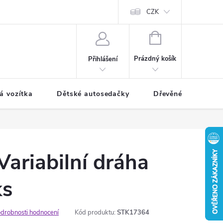
CZK
NÁKUPNÍ
KOŠÍK
Prázdný košík
Přihlášení
á vozítka
Dětské autosedačky
Dřevěné hračky
ariabilní dráha
ks
drobnosti hodnocení
Kód produktu:
STK17364