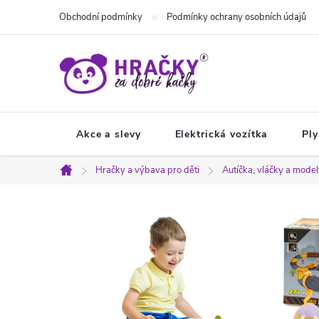
Přejít
Obchodní podmínky
Podmínky ochrany osobních údajů
na
obsah
Akce a slevy
Elektrická vozítka
Ply
Hračky a výbava pro děti
Autíčka, vláčky a mode
Domů