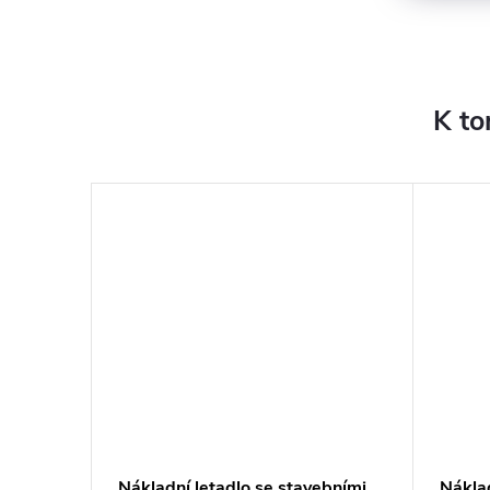
K to
kluzavka
Nákladní letadlo se stavebními
Nákla