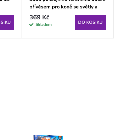
přívěsem pro koně se světly a
110 lic
zvuky
černé
369 Kč
439 K
ŠÍKU
DO KOŠÍKU
Skladem
Sklad