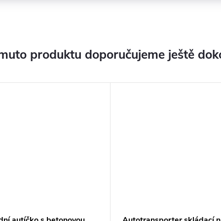
muto produktu doporučujeme ještě dok
dní autíčko s betonovou
Autotransporter skládací 