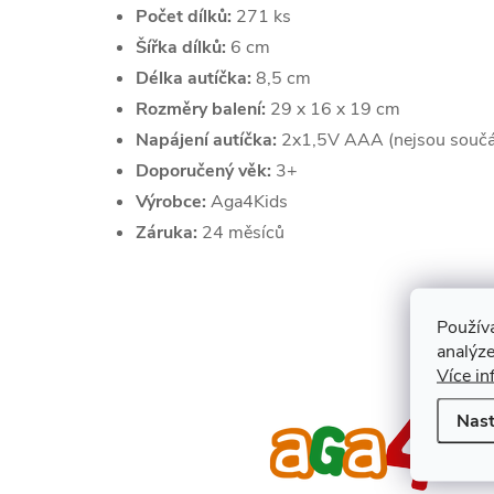
Počet dílků:
271 ks
Šířka dílků:
6 cm
Délka autíčka:
8,5 cm
Rozměry balení:
29 x 16 x 19 cm
Napájení autíčka:
2x1,5V AAA (nejsou součás
Doporučený věk:
3+
Výrobce:
Aga4Kids
Záruka:
24 měsíců
Použív
analýze
Více in
Nast