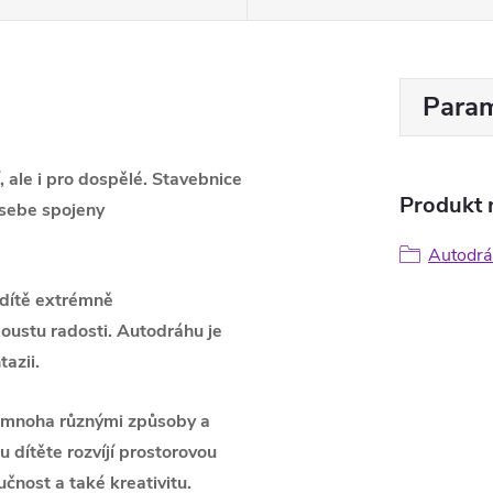
Param
 ale i pro dospělé. Stavebnice
Produkt n
 sebe spojeny
Autodrá
 dítě extrémně
oustu radosti. Autodráhu je
tazii.
m mnoha různými způsoby a
 dítěte rozvíjí prostorovou
čnost a také kreativitu.