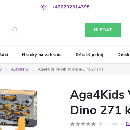
+420792314398
HLEDAT
šáci
Hračky na zahradu
Dětský pokoj
Dětsk
ly
Autodráhy
Aga4Kids Variabilní dráha Dino 271 ks
Aga4Kids V
Dino 271 
Neohodnoceno
Po