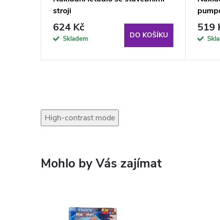
stroji
pumpo
624 Kč
519 
KOŠÍKU
DO KOŠÍKU
Skladem
Skl
High-contrast mode