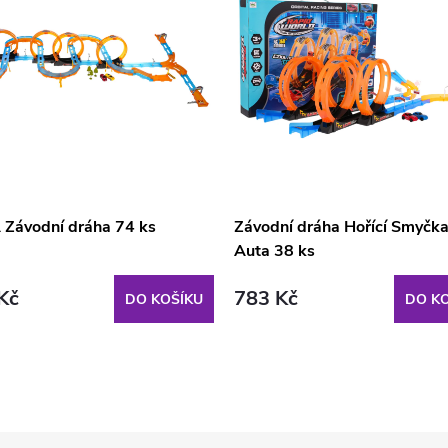
Závodní dráha 74 ks
Závodní dráha Hořící Smyčka
Auta 38 ks
Kč
783 Kč
DO KOŠÍKU
DO KO