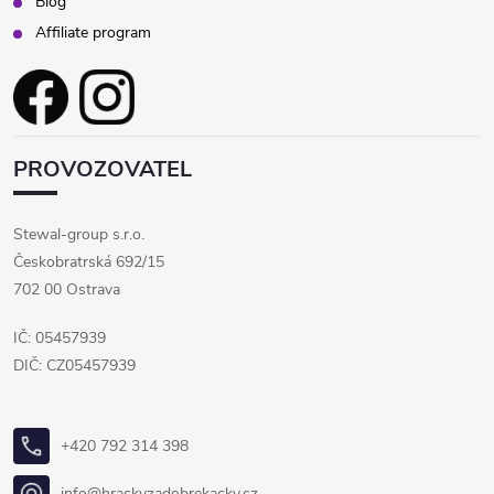
Blog
Affiliate program
PROVOZOVATEL
Stewal-group s.r.o.
Českobratrská 692/15
702 00 Ostrava
IČ: 05457939
DIČ: CZ05457939
+420 792 314 398
info@hrackyzadobrekacky.cz