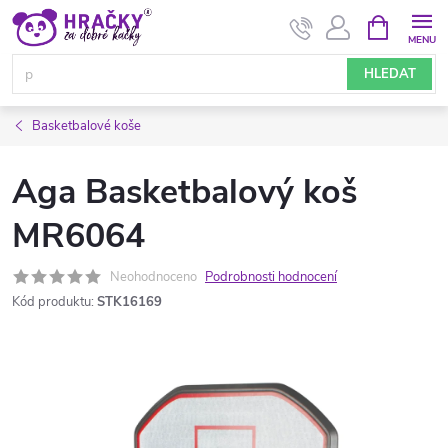
Přejít
NÁKUPNÍ
KOŠÍK
na
obsah
HLEDAT
Basketbalové koše
Aga Basketbalový koš
MR6064
Neohodnoceno
Podrobnosti hodnocení
Kód produktu:
STK16169