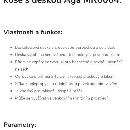
koše s deskou Aga MR6064.
Vlastnosti a funkce:
Basketbalová deska s s ocelovou obroučkou a se síťkou
Deska vyrobená sendvičovou technologií z pevného plastu
Přídavné vzpěry ve tvaru V pro bezpečné a pevné upevnění
na zed'
Obroučka o průměru 45 cm lakovaná práškovým lakem
Síťka z polypropylenu odolná proti povětrnostním vlivům
Je vhodný pro mládež i dospělé hráče
Může se využívat ve venkovním i vnitřním prostředí
Parametry: