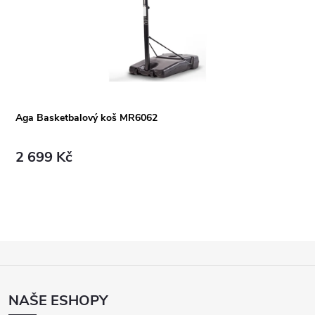
Aga Basketbalový koš MR6062
2 699 Kč
Z
Á
P
NAŠE ESHOPY
A