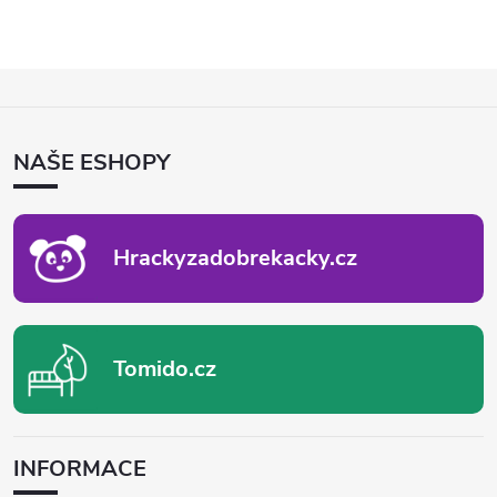
Z
Á
P
NAŠE ESHOPY
A
T
Í
Hrackyzadobrekacky.cz
Tomido.cz
INFORMACE