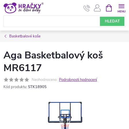
Přejít
NÁKUPNÍ
KOŠÍK
na
obsah
HLEDAT
Basketbalové koše
Aga Basketbalový koš
MR6117
Neohodnoceno
Podrobnosti hodnocení
Kód produktu:
STK18905