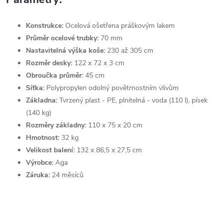
Konstrukce:
Ocelová ošetřena práškovým lakem
Průměr ocelové trubky:
70 mm
Nastavitelná výška koše:
230 až 305 cm
Rozměr desky:
122 x 72 x 3 cm
Obroučka průměr:
45 cm
Síťka:
Polypropylen odolný povětrnostním vlivům
Základna:
Tvrzený plast - PE, plnitelná - voda (110 l), písek
(140 kg)
Rozměry základny:
110 x 75 x 20 cm
Hmotnost:
32 kg
Velikost balení:
132 x 86,5 x 27,5 cm
Výrobce:
Aga
Záruka:
24 měsíců