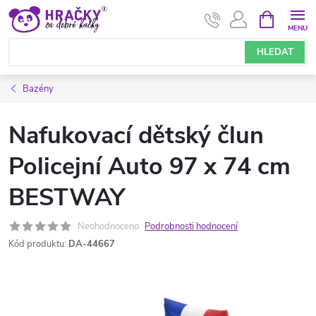
Přejít
NÁKUPNÍ
KOŠÍK
na
obsah
HLEDAT
Bazény
Nafukovací dětský člun
Policejní Auto 97 x 74 cm
BESTWAY
Neohodnoceno
Podrobnosti hodnocení
Kód produktu:
DA-44667