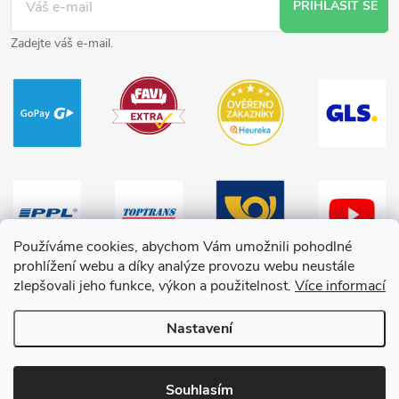
PŘIHLÁSIT SE
Zadejte váš e-mail.
Používáme cookies, abychom Vám umožnili pohodlné
prohlížení webu a díky analýze provozu webu neustále
zlepšovali jeho funkce, výkon a použitelnost.
Více informací
Nastavení
Copyright 2026
HračkyZaDobréKačky
. Všechna práva vyhrazena.
Souhlasím
Vytvořil Shoptet