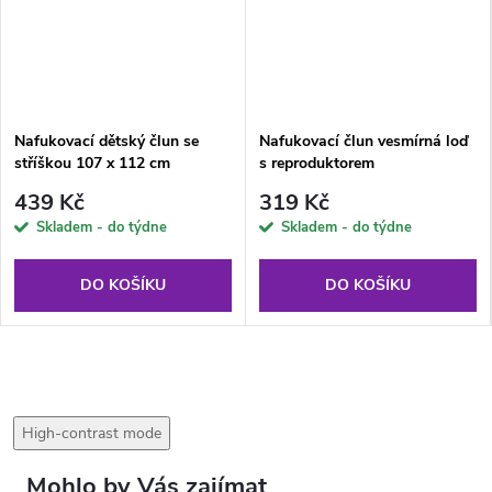
Nafukovací dětský člun se
Nafukovací člun vesmírná loď
stříškou 107 x 112 cm
s reproduktorem
BESTWAY
Funspeakers™ 104 x 99 cm
439 Kč
319 Kč
BESTWAY
Skladem - do týdne
Skladem - do týdne
DO KOŠÍKU
DO KOŠÍKU
High-contrast mode