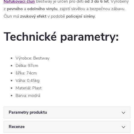
Nafukovací člun
Bestway je určen pro děti
od 3 do 6 let
. Vyrobený
z
pevného
a
odolného
vinylu
, zajistí skvělou a bezpečnou zábavu.
Člun má
zvukový
efekt
v podobě
policejní
sirény
.
Technické parametry:
Výrobce: Bestway
Délka: 97cm
šířka: 74cm
Váha: 0,45kg
Materiál: Plast
Barva: modrá
Parametry produktu
Recenze