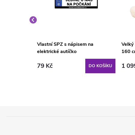
é křeslo
Vlastní SPZ s nápisem na
Velký
elektrické autíčko
160 c
79 Kč
1 09
DO KOŠÍKU
DO KOŠÍKU
Z
Á
P
A