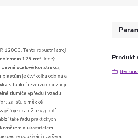
Param
ER
120CC
. Tento robustní stroj
Produkt n
objemem 125 cm³
, který
y
pevné ocelové konstrukc
i,
Benzíno
m plastům
je čtyřkolka odolná a
vka
s
funkcí
reverzu
umožňuje
elné tlumiče vpředu i vzadu
ort zajišťuje
měkké
zajišťuje okamžité vypnutí
ízí také řadu praktických
táčkoměrem a ukazatelem
ezpečné používání i za šera.