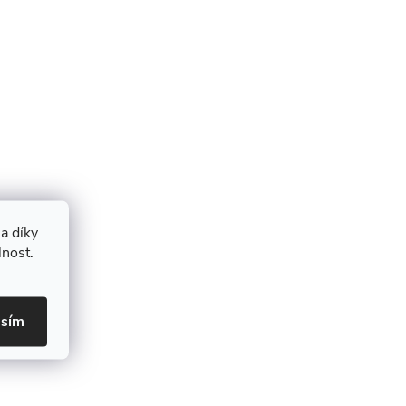
a díky
lnost.
asím