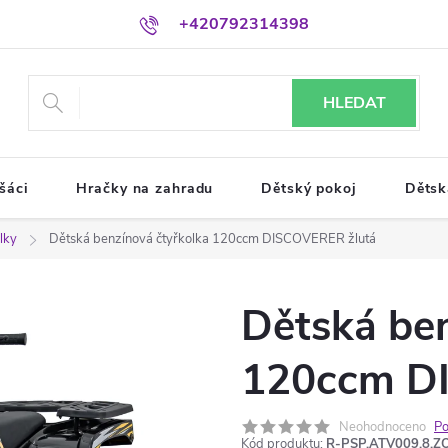
+420792314398
HLEDAT
šáci
Hračky na zahradu
Dětský pokoj
Dětsk
lky
Dětská benzínová čtyřkolka 120ccm DISCOVERER žlutá
Dětská ben
120ccm D
Neohodnoceno
Po
Kód produktu:
R-PSP.ATV009.8.Z