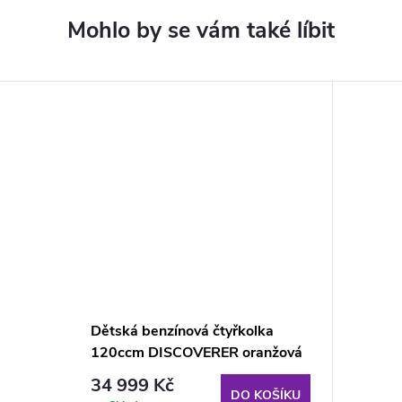
Dětská benzínová čtyřkolka
120ccm DISCOVERER oranžová
34 999 Kč
DO KOŠÍKU