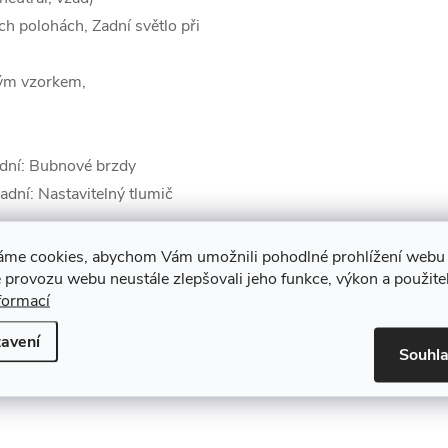
ech polohách, Zadní světlo při
kým vzorkem,
dní: Bubnové brzdy
adní: Nastavitelný tlumič
 materiálu, Voděodolné
áme cookies, abychom Vám umožnili pohodlné prohlížení webu 
 provozu webu neustále zlepšovali jeho funkce, výkon a použite
formací
a: 98 cm, Světlá výška: 26 cm
avení
Souhl