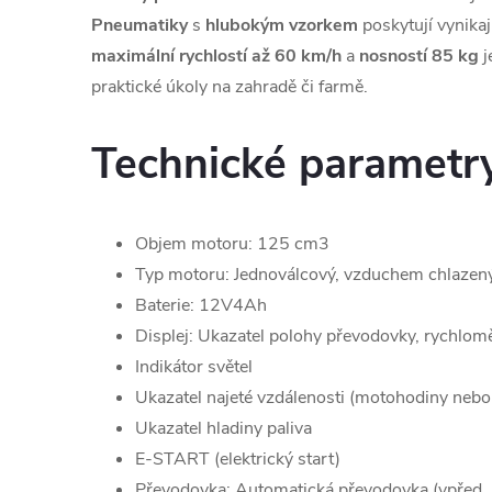
Pneumatiky
s
hlubokým
vzorkem
poskytují vynikaj
maximální rychlostí až 60 km/h
a
nosností 85 kg
j
praktické úkoly na zahradě či farmě.
Technické parametr
Objem motoru: 125 cm3
Typ motoru: Jednoválcový, vzduchem chlazený,
Baterie: 12V4Ah
Displej: Ukazatel polohy převodovky, rychlom
Indikátor světel
Ukazatel najeté vzdálenosti (motohodiny nebo
Ukazatel hladiny paliva
E-START (elektrický start)
Převodovka: Automatická převodovka (vpřed, n