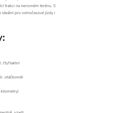
ící trakci na nerovném terénu. S
e ideální pro volnočasové jízdy i
y:
 čtyřtaktní
ěr, otáčkoměr
 kilometry)
eutrál, vzad)