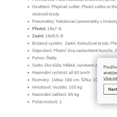
Osvětlení: Přepínač světel, Přední světla ve tř
stisknutí brzdy
Pneumatiky: Nafukovací pneumatiky s hlubo
Přední:
19x7-8
Zadní:
18x9,5-8
Brzdový systém: Zadní: Kotoučové brzdy; Pře
Odpružení: Přední: Dva nastavitelné tlumiče, Z
Pohon: Řetěz
Sedlo: Eko kůže, Měkké, vyrobené z odolného
Použív
Maximální rychlost: až 60 km/h
analýze
Více in
Rozměry: Délka: 160 cm, Šířka: 105 cm, Výšk
Hmotnost: Vozidlo: 105 kg
Nast
Maximální zatížení: 85 kg
Počet motorů: 1