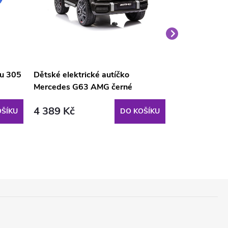
nu 305
Dětské elektrické autíčko
Velký medvěd
Mercedes G63 AMG černé
světle hnědý
4 389 Kč
1 690 Kč
ŠÍKU
DO KOŠÍKU