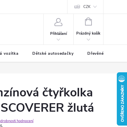
CZK
NÁKUPNÍ
KOŠÍK
Prázdný košík
Přihlášení
á vozítka
Dětské autosedačky
Dřevěné hračky
zínová čtyřkolka
ISCOVERER žlutá
drobnosti hodnocení
OL