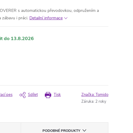
OVERER s automatickou převodovkou, odpružením a
 zábavu i práci.
Detailní informace
13.8.2026
dací pes
Sdílet
Tisk
Značka:
Tomido
Záruka
:
2 roky
PODOBNÉ PRODUKTY