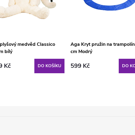
 plyšový medvěd Classico
Aga Kryt pružin na trampolí
m bílý
cm Modrý
9 Kč
599 Kč
DO KOŠÍKU
DO KO