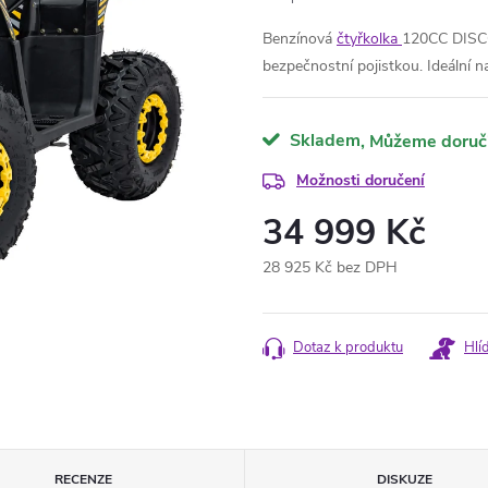
Benzínová
čtyřkolka
120CC DISC
bezpečnostní pojistkou. Ideální na
Skladem
Možnosti doručení
34 999 Kč
28 925 Kč bez DPH
Měrná
cena:
Dotaz k produktu
Hlí
RECENZE
DISKUZE