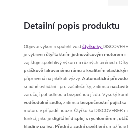
Detailní popis produktu
Objevte výkon a spolehlivost
čtyřkolky
DISCOVER
je vybaven
čtyřtaktním jednoválcovým motorem
s
zajišťuje spolehlivý výkon na různých terénech. Dík
práškově lakovanému rámu
a
kvalitním elastický
připravená na jakékoli výzvy.
Automatická převodo
snadné ovládání i pro začátečníky, zatímco
nastavit
zaručují pohodlnou a bezpečnou jízdu. Vysoký komf
voděodolné sedlo,
zatímco
bezpečnostní pojistka
motoru v případě nouze. Čtyřkolka DISCOVERER nab
funkcí, jako je
digitální displej s rychloměrem, o
hladiny paliva.
Přední
a
zadní
osvětlení
umožňuje b