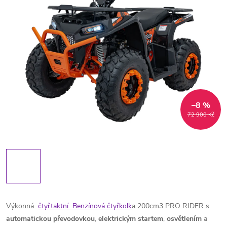
–8 %
72 900 Kč
Výkonná
čtyřtaktní Benzínová čtyřkolk
a 200cm3 PRO RIDER s
automatickou
převodovkou
,
elektrickým
startem
,
osvětlením
a