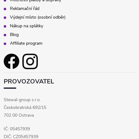
Reklamační řád
Výdejní místo (osobní odběr)
Nákup na splátky
Blog
Affiliate program
PROVOZOVATEL
Stewal-group s.r.o.
Českobratrská 692/15
702 00 Ostrava
IČ: 05457939
DIČ: CZ05457939