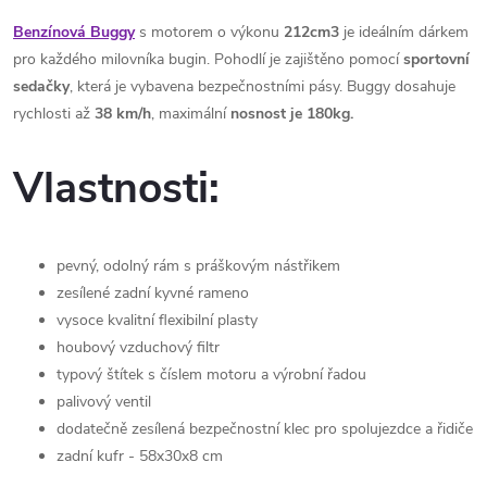
Benzínová Buggy
s motorem o výkonu
212cm3
je ideálním dárkem
pro každého milovníka bugin. Pohodlí je zajištěno pomocí
sportovní
sedačky
, která je vybavena bezpečnostními pásy. Buggy dosahuje
rychlosti až
38 km/h
, maximální
nosnost je 180kg.
Vlastnosti:
pevný, odolný rám s práškovým nástřikem
zesílené zadní kyvné rameno
vysoce kvalitní flexibilní plasty
houbový vzduchový filtr
typový štítek s číslem motoru a výrobní řadou
palivový ventil
dodatečně zesílená bezpečnostní klec pro spolujezdce a řidiče
zadní kufr - 58x30x8 cm