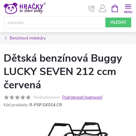
Přejít
NÁKUPNÍ
KOŠÍK
na
obsah
HLEDAT
Benzínové motokáry
Dětská benzínová Buggy
LUCKY SEVEN 212 ccm
červená
Neohodnoceno
Podrobnosti hodnocení
Kód produktu:
R-PSP.GK014.CR