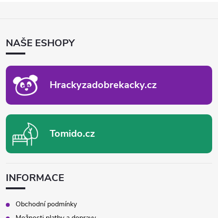
Z
Á
P
NAŠE ESHOPY
A
T
Í
Hrackyzadobrekacky.cz
Tomido.cz
INFORMACE
Obchodní podmínky
Možnosti platby a dopravy