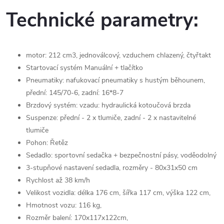
Technické parametry:
motor: 212 cm3, jednoválcový, vzduchem chlazený, čtyřtakt
Startovací systém Manuální + tlačítko
Pneumatiky: nafukovací pneumatiky s hustým běhounem,
přední: 145/70-6, zadní: 16*8-7
Brzdový systém: vzadu: hydraulická kotoučová brzda
Suspenze: přední - 2 x tlumiče, zadní - 2 x nastavitelné
tlumiče
Pohon: Řetěz
Sedadlo: sportovní sedačka + bezpečnostní pásy, voděodolný
3-stupňové nastavení sedadla, rozměry - 80x31x50 cm
Rychlost až 38 km/h
Velikost vozidla: délka 176 cm, šířka 117 cm, výška 122 cm,
Hmotnost vozu: 116 kg,
Rozměr balení: 170x117x122cm,