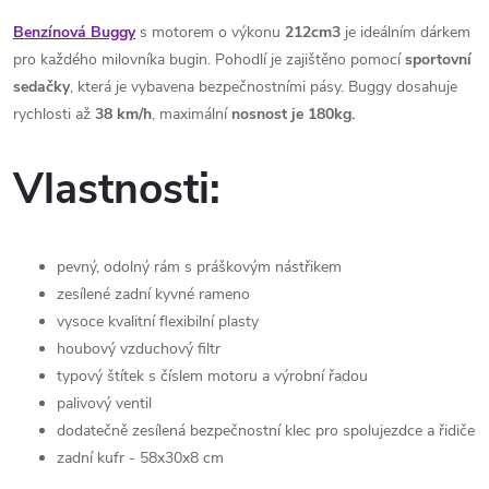
Benzínová Buggy
s motorem o výkonu
212cm3
je ideálním dárkem
pro každého milovníka bugin. Pohodlí je zajištěno pomocí
sportovní
sedačky
, která je vybavena bezpečnostními pásy. Buggy dosahuje
rychlosti až
38 km/h
, maximální
nosnost je 180kg.
Vlastnosti:
pevný, odolný rám s práškovým nástřikem
zesílené zadní kyvné rameno
vysoce kvalitní flexibilní plasty
houbový vzduchový filtr
typový štítek s číslem motoru a výrobní řadou
palivový ventil
dodatečně zesílená bezpečnostní klec pro spolujezdce a řidiče
zadní kufr - 58x30x8 cm