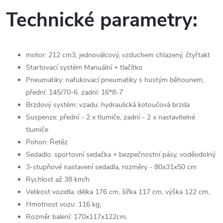
Technické parametry:
motor: 212 cm3, jednoválcový, vzduchem chlazený, čtyřtakt
Startovací systém Manuální + tlačítko
Pneumatiky: nafukovací pneumatiky s hustým běhounem,
přední: 145/70-6, zadní: 16*8-7
Brzdový systém: vzadu: hydraulická kotoučová brzda
Suspenze: přední - 2 x tlumiče, zadní - 2 x nastavitelné
tlumiče
Pohon: Řetěz
Sedadlo: sportovní sedačka + bezpečnostní pásy, voděodolný
3-stupňové nastavení sedadla, rozměry - 80x31x50 cm
Rychlost až 38 km/h
Velikost vozidla: délka 176 cm, šířka 117 cm, výška 122 cm,
Hmotnost vozu: 116 kg,
Rozměr balení: 170x117x122cm,