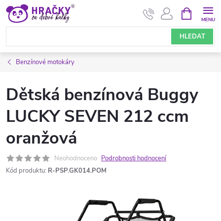
Přejít
NÁKUPNÍ
KOŠÍK
na
obsah
HLEDAT
Benzínové motokáry
Dětská benzínová Buggy
LUCKY SEVEN 212 ccm
oranžová
Neohodnoceno
Podrobnosti hodnocení
Kód produktu:
R-PSP.GK014.POM