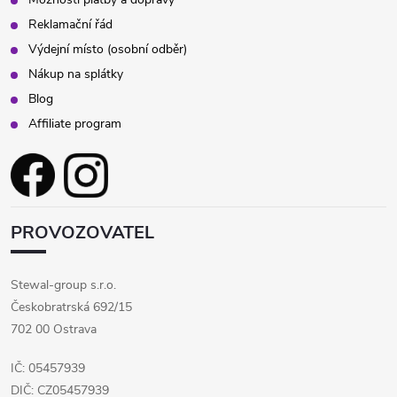
Reklamační řád
Výdejní místo (osobní odběr)
Nákup na splátky
Blog
Affiliate program
PROVOZOVATEL
Stewal-group s.r.o.
Českobratrská 692/15
702 00 Ostrava
IČ: 05457939
DIČ: CZ05457939