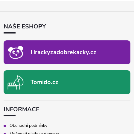
Z
Á
P
NAŠE ESHOPY
A
T
Í
Hrackyzadobrekacky.cz
Tomido.cz
INFORMACE
Obchodní podmínky
Možnosti platby a dopravy