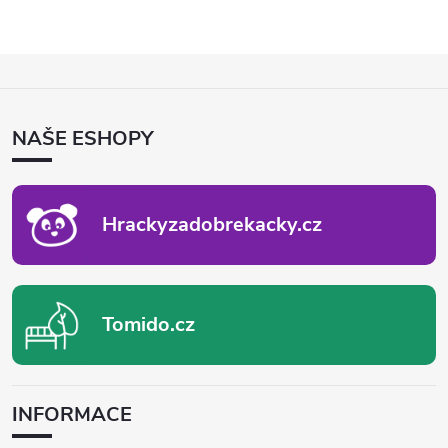
Z
Á
P
NAŠE ESHOPY
A
T
Í
Hrackyzadobrekacky.cz
Tomido.cz
INFORMACE