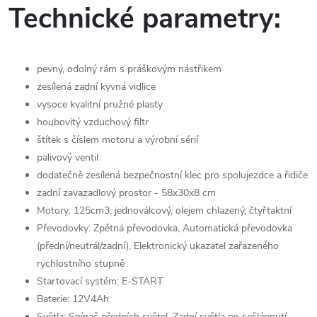
Technické parametry:
pevný, odolný rám s práškovým nástřikem
zesílená zadní kyvná vidlice
vysoce kvalitní pružné plasty
houbovitý vzduchový filtr
štítek s číslem motoru a výrobní sérií
palivový ventil
dodatečně zesílená bezpečnostní klec pro spolujezdce a řidiče
zadní zavazadlový prostor - 58x30x8 cm
Motory: 125cm3, jednoválcový, olejem chlazený, čtyřtaktní
Převodovky: Zpětná převodovka, Automatická převodovka
(přední/neutrál/zadní), Elektronický ukazatel zařazeného
rychlostního stupně
Startovací systém: E-START
Baterie: 12V4Ah
Světla: Spínač předních světel, Zadní světla po sešlápnutí