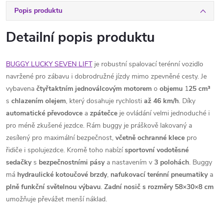
Popis produktu
Detailní popis produktu
BUGGY LUCKY SEVEN LIFT
je robustní spalovací terénní vozidlo
navržené pro zábavu i dobrodružné jízdy mimo zpevněné cesty. Je
vybavena
čtyřtaktním jednoválcovým motorem
o
objemu
1
25 cm³
s
chlazením
olejem
, který dosahuje rychlosti
až 46 km/h
. Díky
automatické převodovce
a
zpátečce
je ovládání velmi jednoduché i
pro méně zkušené jezdce. Rám buggy je práškově lakovaný a
zesílený pro maximální bezpečnost,
včetně ochranné klece
pro
řidiče i spolujezdce. Kromě toho nabízí
sportovní vodotěsné
sedačky
s
bezpečnostními
pásy
a nastavením v
3 polohách
. Buggy
má
hydraulické
kotoučové
brzdy
,
nafukovací
terénní
pneumatiky
a
plně funkční světelnou výbavu
.
Zadní nosič s rozměry 58×30×8 cm
umožňuje převážet menší náklad.