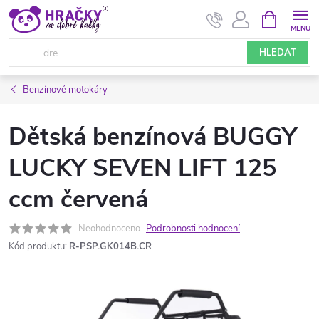
Přejít
NÁKUPNÍ
KOŠÍK
na
obsah
HLEDAT
Benzínové motokáry
Dětská benzínová BUGGY
LUCKY SEVEN LIFT 125
ccm červená
Neohodnoceno
Podrobnosti hodnocení
Kód produktu:
R-PSP.GK014B.CR