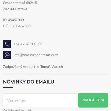
Českobratrská 692/15
702 00 Ostrava
IČ: 05457939
DIČ: CZ05457939
+420 792 314 398
info@hrackyzadobrekacky.cz
Zodpovědný vedoucí: p. Tomáš Walach
NOVINKY DO EMAILU
PŘIHLÁSIT SE
Zadejte váš e-mail.