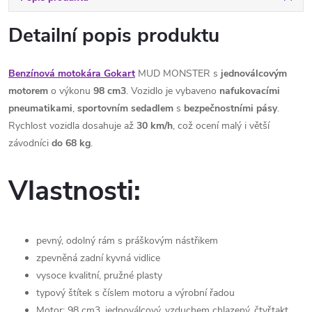
Detailní popis produktu
Benzínová motokára Gokart
MUD MONSTER s
jednoválcovým
motorem
o výkonu
98 cm3
. Vozidlo je vybaveno
nafukovacími
pneumatikami
,
sportovním sedadlem
s
bezpečnostními pásy
.
Rychlost vozidla dosahuje až
30 km/h
, což ocení malý i větší
závodníci
do 68 kg
.
Vlastnosti:
pevný, odolný rám s práškovým nástřikem
zpevněná zadní kyvná vidlice
vysoce kvalitní, pružné plasty
typový štítek s číslem motoru a výrobní řadou
Motor: 98 cm3, jednoválcový, vzduchem chlazený, čtyřtakt