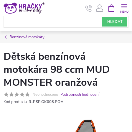
Přejít
NÁKUPNÍ
KOŠÍK
na
obsah
HLEDAT
Benzínové motokáry
Dětská benzínová
motokára 98 ccm MUD
MONSTER oranžová
Neohodnoceno
Podrobnosti hodnocení
Kód produktu:
R-PSP.GK008.POM