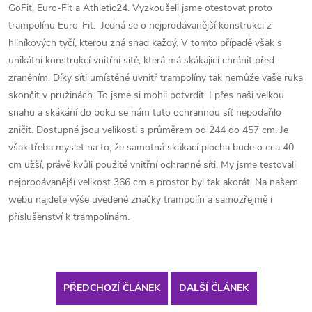
GoFit, Euro-Fit a Athletic24. Vyzkoušeli jsme otestovat proto
trampolínu Euro-Fit. Jedná se o nejprodávanější konstrukci z
hliníkových tyčí, kterou zná snad každý. V tomto případě však s
unikátní konstrukcí vnitřní sítě, která má skákající chránit před
zraněním. Díky síti umístěné uvnitř trampolíny tak nemůže vaše ruka
skončit v pružinách. To jsme si mohli potvrdit. I přes naši velkou
snahu a skákání do boku se nám tuto ochrannou síť nepodařilo
zničit. Dostupné jsou velikosti s průměrem od 244 do 457 cm. Je
však třeba myslet na to, že samotná skákací plocha bude o cca 40
cm užší, právě kvůli použité vnitřní ochranné síti. My jsme testovali
nejprodávanější velikost 366 cm a prostor byl tak akorát. Na našem
webu najdete výše uvedené značky trampolín a samozřejmě i
příslušenství k trampolínám.
PŘEDCHOZÍ ČLÁNEK
DALŠÍ ČLÁNEK