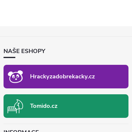
Z
Á
P
NAŠE ESHOPY
A
T
Í
Hrackyzadobrekacky.cz
Tomido.cz