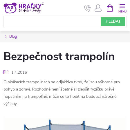
Přejít
NÁKUPNÍ
KOŠÍK
na
obsah
HLEDAT
Blog
Bezpečnost trampolín
1.4.2016
O skákacích trampolínách se odjakživa tvrdí, že jsou výborné pro
pohyb a zdraví. Rozhodně není špatné si zlepšit fyzičku právě
hopsáním na trampolíně, může se to hodit na budoucí náročné
výšlapy.