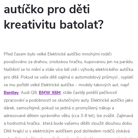
autíčko pro děti
kreativitu batolat?
Před časem bylo velké Elektrické autíčko mnohými rodiči
považováno za drahou, snobskou hračku, kupovanou jen na parádu.
Naštěstí se to mění a stále více lidí vidí i výhody elektrického autíčka
pro dítě. Pokud se vaše dítě zajímá o automobilový průmysl , vyplatí
se mu pořídit velké Elektrické autíčko - modely takových aut, např.
Bentley
, Audi Q8,
BMW X6M
, stále častěji potěší pečlivostí
zpracování a podobností se skutečnými auty. Elektrické autíčko jako
dárek, samozřejmě, pokud se jedná o promyšlený nákup a
adresované dětem správného věku (cca 3-8 let), lze zvážit. Zajímavá
a hodnotná hračka , která bude vašemu dítěti sloužit dlouhou dobu.
Dítě hrající si s elektrickým autíčkem pod dohledem rodičů získává