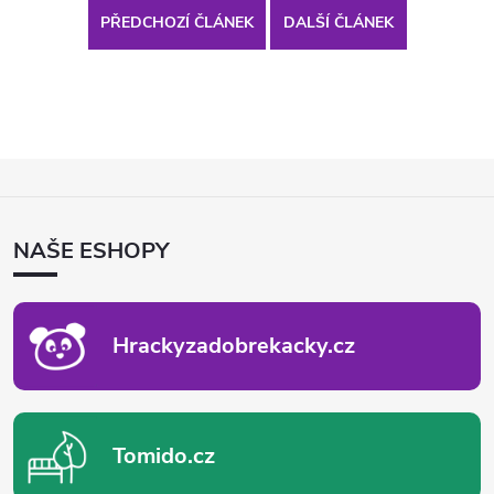
PŘEDCHOZÍ ČLÁNEK
DALŠÍ ČLÁNEK
Z
Á
P
NAŠE ESHOPY
A
T
Í
Hrackyzadobrekacky.cz
Tomido.cz