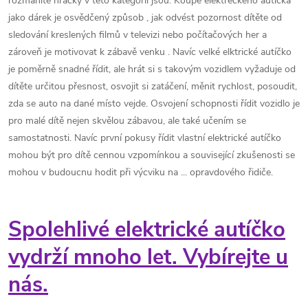
rozmanité hračky v této kategorii jsou. Koupě elektreckého autíčka
jako dárek je osvědčený způsob , jak odvést pozornost dítěte od
sledování kreslených filmů v televizi nebo počítačových her a
zároveň je motivovat k zábavě venku . Navíc velké elktrické autíčko
je poměrně snadné řídit, ale hrát si s takovým vozidlem vyžaduje od
dítěte určitou přesnost, osvojit si zatáčení, měnit rychlost, posoudit,
zda se auto na dané místo vejde. Osvojení schopnosti řídit vozidlo je
pro malé dítě nejen skvělou zábavou, ale také učením se
samostatnosti. Navíc první pokusy řídit vlastní elektrické autíčko
mohou být pro dítě cennou vzpomínkou a související zkušenosti se
mohou v budoucnu hodit při výcviku na ... opravdového řidiče.
Spolehlivé elektrické autíčko
vydrží mnoho let. Vybírejte u
nás.