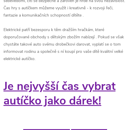
sebevědomí, cítí se bezpečně a zároveň je hrdé na svou nezávislost.
Čas hry s autíčkem můžeme využít i kreativně - k rozvoji řeči,
fantazie a komunikačních schopností dítěte .
Elektrické patří bezesporu k těm dražším hračkám, které
doporučované obchody s dětským zbožím nabízejí . Pokud se však
chystáte takové auto svému drobečkovi darovat, vyplatí se o tom
informovat rodinu a společně s ní koupí pro vaše dítě kvalitní velké
elektrické autíčko.
Je nejvyšší čas vybrat
autíčko jako dárek!