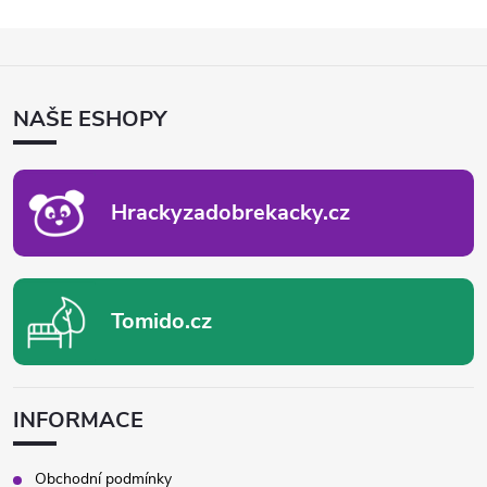
Z
Á
P
NAŠE ESHOPY
A
T
Í
Hrackyzadobrekacky.cz
Tomido.cz
INFORMACE
Obchodní podmínky