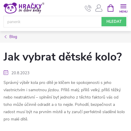
Přejít
NÁKUPNÍ
KOŠÍK
na
obsah
HLEDAT
Blog
Jak vybrat dětské kolo?
20.8.2023
Správný výběr kola pro dítě je klíčem ke spokojenosti s jeho
vlastnictvím i samotnou jízdou. Příliš malý, příliš velký, příliš těžký
nebo neatraktivní – splnění byť jednoho z těchto faktorů vás od
toho může účinně odradit a o to nejde. Pohodlí, bezpečnost a
radost musí být na prvním místě a ty zaručí perfektně sladěné kolo
pro malé dítě.