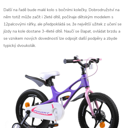
Další na řadě bude malé kolo s bočními kolečky. Dobrodružství na
něm totiž může začít i 2leté dítě, počínaje dětským modelem s
12palcovými ráfky, ale předpokládá se, že největší užitek z učení se
jízdy na kole dostane 3-4leté dítě. Naučí se šlapat, ovládat brzdu a
se vznikem nových dovedností lze odpojit další podpěry a zbyde
typický dvoukolák.