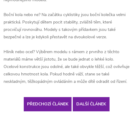
Boční kola nebo ne? Na začátku cyklistiky jsou boční kolečka velmi
praktická. Poskytují dětem pocit stability, zvláště těm, které
procvičují rovnováhu. Modely s takovým přídavkem jsou také
bezpečné a lze je kdykoli přestavět na dvoukolové verze.
Hliník nebo ocel? Výběrem modelu s rámem z prvního z těchto
materiálů máme větší jistotu, že se bude jednat o lehké kolo.
Ocelové konstrukce jsou odolné, ale také obvykle těžší, což ovlivňuje
celkovou hmotnost kola. Pokud hodně váží, stane se také
neskladným, těžkopádným ovládáním a může dítě odradit od řízení.
PŘEDCHOZÍ ČLÁNEK
DALŠÍ ČLÁNEK