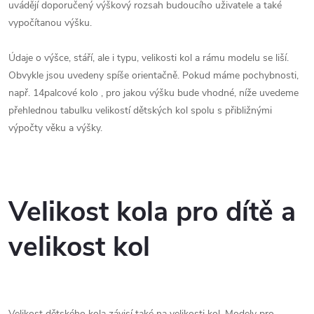
uvádějí doporučený výškový rozsah budoucího uživatele a také
vypočítanou výšku.
Údaje o výšce, stáří, ale i typu, velikosti kol a rámu modelu se liší.
Obvykle jsou uvedeny spíše orientačně. Pokud máme pochybnosti,
např. 14palcové kolo , pro jakou výšku bude vhodné, níže uvedeme
přehlednou tabulku velikostí dětských kol spolu s přibližnými
výpočty věku a výšky.
Velikost kola pro dítě a
velikost kol
Velikost dětského kola závisí také na velikosti kol. Modely pro