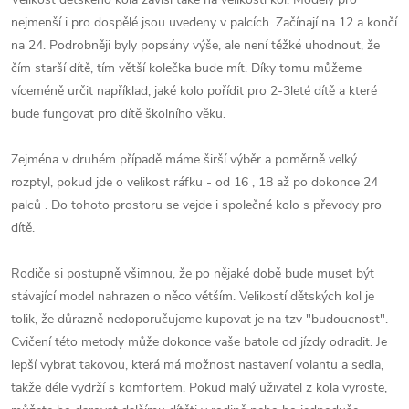
nejmenší i pro dospělé jsou uvedeny v palcích. Začínají na 12 a končí
na 24. Podrobněji byly popsány výše, ale není těžké uhodnout, že
čím starší dítě, tím větší kolečka bude mít. Díky tomu můžeme
víceméně určit například, jaké kolo pořídit pro 2-3leté dítě a které
bude fungovat pro dítě školního věku.
Zejména v druhém případě máme širší výběr a poměrně velký
rozptyl, pokud jde o velikost ráfku - od 16 , 18 až po dokonce 24
palců . Do tohoto prostoru se vejde i společné kolo s převody pro
dítě.
Rodiče si postupně všimnou, že po nějaké době bude muset být
stávající model nahrazen o něco větším. Velikostí dětských kol je
tolik, že důrazně nedoporučujeme kupovat je na tzv "budoucnost".
Cvičení této metody může dokonce vaše batole od jízdy odradit. Je
lepší vybrat takovou, která má možnost nastavení volantu a sedla,
takže déle vydrží s komfortem. Pokud malý uživatel z kola vyroste,