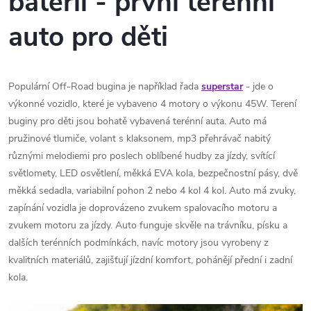
baterii - první terénní
auto pro děti
Populární Off-Road bugina je například řada
superstar
- jde o
výkonné vozidlo, které je vybaveno 4 motory o výkonu 45W. Terení
buginy pro děti jsou bohatě vybavená terénní auta. Auto má
pružinové tlumiče, volant s klaksonem, mp3 přehrávač nabitý
různými melodiemi pro poslech oblíbené hudby za jízdy, svítící
světlomety, LED osvětlení, měkká EVA kola, bezpečnostní pásy, dvě
měkká sedadla, variabilní pohon 2 nebo 4 kol 4 kol. Auto má zvuky,
zapínání vozidla je doprovázeno zvukem spalovacího motoru a
zvukem motoru za jízdy. Auto funguje skvěle na trávníku, písku a
dalších terénních podmínkách, navíc motory jsou vyrobeny z
kvalitních materiálů, zajišťují jízdní komfort, pohánějí přední i zadní
kola.