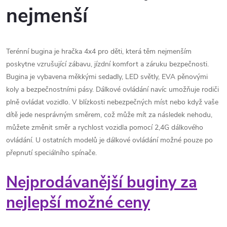
nejmenší
Terénní bugina je hračka 4x4 pro děti, která těm nejmenším
poskytne vzrušující zábavu, jízdní komfort a záruku bezpečnosti.
Bugina je vybavena měkkými sedadly, LED světly, EVA pěnovými
koly a bezpečnostními pásy. Dálkové ovládání navíc umožňuje rodiči
plně ovládat vozidlo. V blízkosti nebezpečných míst nebo když vaše
dítě jede nesprávným směrem, což může mít za následek nehodu,
můžete změnit směr a rychlost vozidla pomocí 2,4G dálkového
ovládání. U ostatních modelů je dálkové ovládání možné pouze po
přepnutí speciálního spínače.
Nejprodávanější buginy za
nejlepší možné ceny