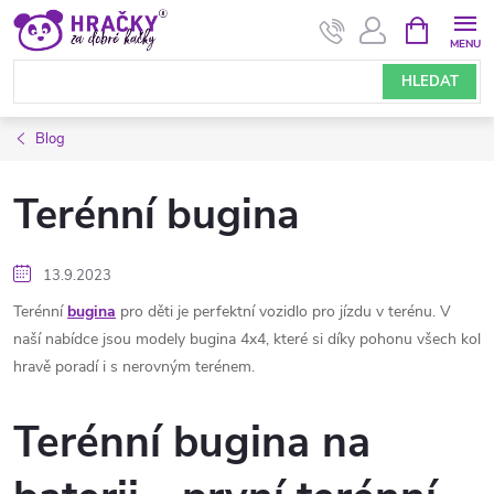
Přejít
NÁKUPNÍ
KOŠÍK
na
obsah
HLEDAT
Blog
Terénní bugina
13.9.2023
Terénní
bugina
pro děti je perfektní vozidlo pro jízdu v terénu. V
naší nabídce jsou modely bugina 4x4, které si díky pohonu všech kol
hravě poradí i s nerovným terénem.
Terénní bugina na