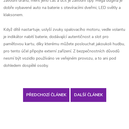
závodní dráhu, měřit jeho čas a učit je závodní tipy. Mega bugina je
dobře vybavené auto na baterie s otevíracími dveřmi, LED světly a
klaksonem.
Když dítě nastartuje, uslyší zvuky spalovacího motoru, vedle volantu
je indikátor nabití baterie, dodávající autentičnost a slot pro
paměťovou kartu, díky kterému můžete poslouchat jakoukoli hudbu,
pro tento účel připojte externí zařízení. Z bezpečnostních důvodů
nesmí být vozidlo používáno ve veřejném provozu, a to ani pod
dohledem dospělé osoby.
PŘEDCHOZÍ ČLÁNEK
DALŠÍ ČLÁNEK