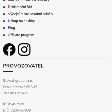
Reklamační řád
Výdejní místo (osobní odběr)
Nákup na splátky
Blog
Affiliate program
PROVOZOVATEL
Stewal-group s.r.o.
Českobratrská 692/15
702 00 Ostrava
IČ: 05457939
DIČ: CZ05457939