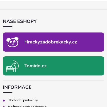
Z
Á
P
NAŠE ESHOPY
A
T
Í
Hrackyzadobrekacky.cz
Tomido.cz
INFORMACE
Obchodní podmínky
Možnosti platby a dopravy