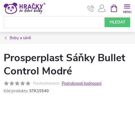
Přejít
NÁKUPNÍ
KOŠÍK
na
obsah
HLEDAT
Boby a sáně
Prosperplast Sáňky Bullet
Control Modré
Neohodnoceno
Podrobnosti hodnocení
Kód produktu:
STK15540