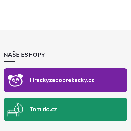
Z
Á
P
NAŠE ESHOPY
A
T
Í
Hrackyzadobrekacky.cz
Tomido.cz