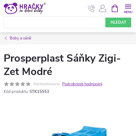
Přejít
NÁKUPNÍ
KOŠÍK
na
obsah
HLEDAT
Boby a sáně
Prosperplast Sáňky Zigi-
Zet Modré
Neohodnoceno
Podrobnosti hodnocení
Kód produktu:
STK15553