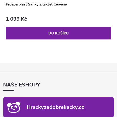
Prosperplast Sáňky Zigi-Zet Červené
1 099 Kč
DO KOŠÍKU
Z
Á
P
NAŠE ESHOPY
A
T
Í
Hrackyzadobrekacky.cz