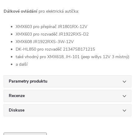
Dálkové ovládání
pro elektrická autíčka:
XMX603 pro přepínač JR1801RX-12V
XMX603 pro rozvaděč JR1922RXS-D2
XMX608 JR1922RXS-3W-12V
DK-HL850 pro rozvaděč 21347SB171215
také vhodný pro XMX618, JH-101 (jeep willys 12V 3 místný)
a další
Parametry produktu
Recenze
Diskuse