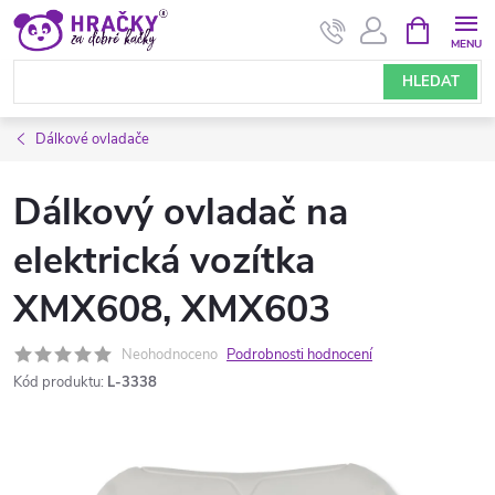
Přejít
NÁKUPNÍ
KOŠÍK
na
obsah
HLEDAT
Dálkové ovladače
Dálkový ovladač na
elektrická vozítka
XMX608, XMX603
Neohodnoceno
Podrobnosti hodnocení
Kód produktu:
L-3338