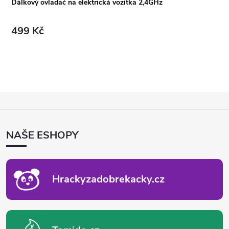
Dálkový ovladač na elektrická vozítka 2,4GHz
499 Kč
Z
Á
P
NAŠE ESHOPY
A
T
Í
Hrackyzadobrekacky.cz