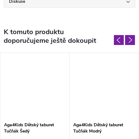
Diskuse
K tomuto produktu
doporučujeme ještě dokoupit
Aga4Kids Dětský taburet
Aga4Kids Dětský taburet
Tučňák Šedý
Tučňák Modrý