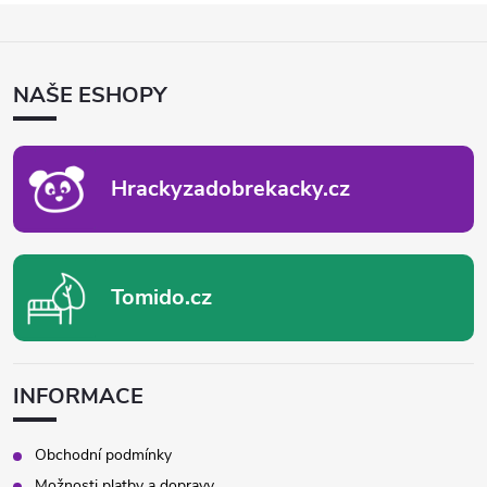
Z
Á
P
NAŠE ESHOPY
A
T
Í
Hrackyzadobrekacky.cz
Tomido.cz
INFORMACE
Obchodní podmínky
Možnosti platby a dopravy