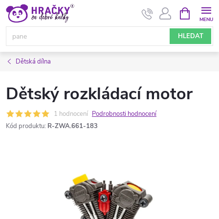
Přejít
NÁKUPNÍ
KOŠÍK
na
obsah
HLEDAT
Dětská dílna
Dětský rozkládací motor
1 hodnocení
Podrobnosti hodnocení
Kód produktu:
R-ZWA.661-183