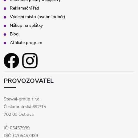
Reklamační řád
Výdejní místo (osobní odběr)
Nákup na splátky
Blog
Affiliate program
PROVOZOVATEL
Stewal-group s.r.o.
Českobratrská 692/15
702 00 Ostrava
IČ: 05457939
DIČ: CZ05457939