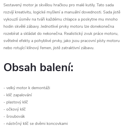
Sestavený motor je skvělou hračkou pro malé kutily. Tato sada
rozvíjí kreativitu, logické myšlení a manuální dovednosti. Sada jistě
vykouzlí úsměv na tváři každému chlapce a poskytne mu mnoho
hodin skvělé zábavy. Jednotlivé prvky motoru lze donekonečna
rozebírat a skládat do nekonečna. Realistický zvuk práce motoru,
světelné efekty a pohyblivé prvky, jako jsou pracovní písty motoru
nebo rotující klínový řemen, jistě zatraktivní zábavu.
Obsah balení:
- velký motor k demontáži
- klíč zapalování
- plastový klíč
- očkový klíč
- šroubovák
- nástrčný klíč se dvěmi koncovkami