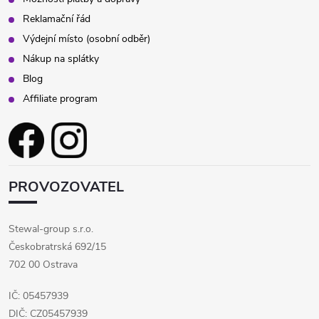
Reklamační řád
Výdejní místo (osobní odběr)
Nákup na splátky
Blog
Affiliate program
PROVOZOVATEL
Stewal-group s.r.o.
Českobratrská 692/15
702 00 Ostrava
IČ: 05457939
DIČ: CZ05457939