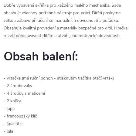
Dobře vybavená skříňka pro každého malého mechanika. Sada
obsahuje všechny potřebné nástroje pro práci. Dítěti poskytne
velkou zábavu při učení se manuálních dovedností a pořádku.
Obsahuje kvalitní provedení a materiály bezpečné pro dítě. Hračka
rozvíjí představivost dítěte a utváří jeho motorické dovednosti.
Obsah balení:
- vrtačka (má ruční pohon - stisknutím tlačítka otáčí vrták)
- 2 šroubováky
- 4 šrouby s maticemi
- 2 kolíky
- lupa
- francouzský klíč
- špachtle
- pila