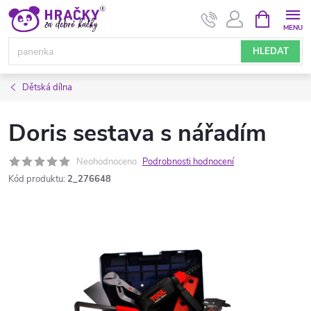
Přejít
NÁKUPNÍ
KOŠÍK
na
obsah
HLEDAT
Dětská dílna
Doris sestava s nářadím
Neohodnoceno
Podrobnosti hodnocení
Kód produktu:
2_276648