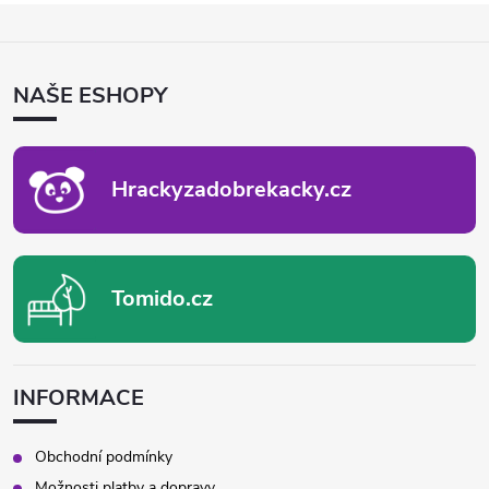
Z
Á
P
NAŠE ESHOPY
A
T
Í
Hrackyzadobrekacky.cz
Tomido.cz
INFORMACE
Obchodní podmínky
Možnosti platby a dopravy