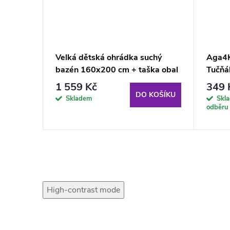
yňka
Velká dětská ohrádka suchý
Aga4K
bazén 160x200 cm + taška obal
Tučňá
1 559 Kč
349 
KOŠÍKU
DO KOŠÍKU
Skladem
Skl
odběru
High-contrast mode