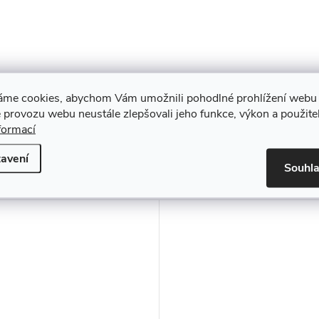
áme cookies, abychom Vám umožnili pohodlné prohlížení webu 
 provozu webu neustále zlepšovali jeho funkce, výkon a použite
formací
muto produktu doporučujeme ještě dok
avení
Souhl