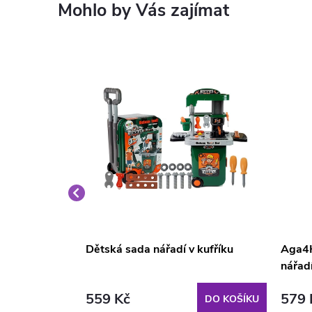
covní ponk
Dětská sada nářadí v kufříku
Aga4K
nářad
559 Kč
579 
DO KOŠÍKU
DO KOŠÍKU