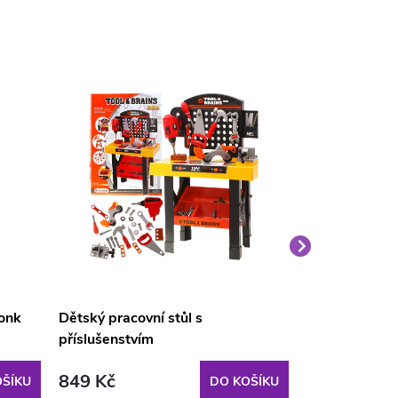
onk
Dětský pracovní stůl s
Aga4Kids Dět
příslušenstvím
MR6159
849 Kč
969 Kč
ŠÍKU
DO KOŠÍKU