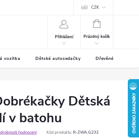
CZK
NÁKUPNÍ
KOŠÍK
Prázdný košík
Přihlášení
á vozítka
Dětské autosedačky
Dřevěné hračky
obrékačky Dětská
í v batohu
drobnosti hodnocení
Kód produktu:
R-ZWA.G232