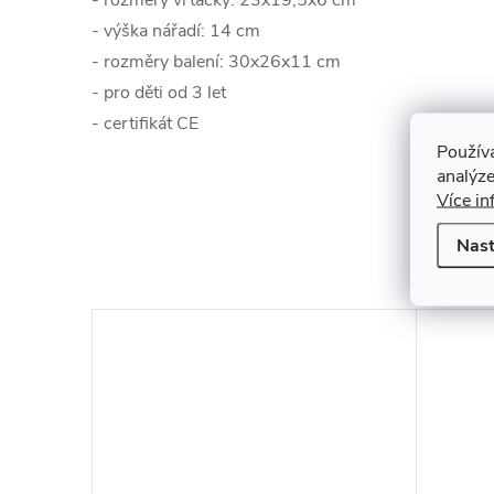
- rozměry vrtačky: 23x19,5x6 cm
- výška nářadí: 14 cm
- rozměry balení: 30x26x11 cm
- pro děti od 3 let
- certifikát CE
Použív
analýze
Více in
K to
Nast