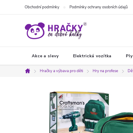
Přejít
Obchodní podmínky
Podmínky ochrany osobních údajů
na
obsah
Akce a slevy
Elektrická vozítka
Ply
Hračky a výbava pro děti
Hry na profese
Dět
Domů