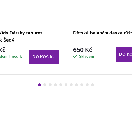
ids Dětský taburet
Dětská balanční deska růž
k Šedý
Kč
650 Kč
DO KO
adem ihned k
Skladem
DO KOŠÍKU