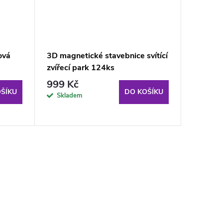
ová
3D magnetické stavebnice svítící
Aga4Kid
zvířecí park 124ks
Tučňák
999 Kč
349 K
ŠÍKU
DO KOŠÍKU
Skladem
Sklade
odběru