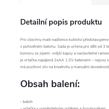
Detailní popis produktu
Pro všechny malé nadšence kutilství představujeme
v pohodlném batohu. Sada je určena pro děti od 3 le
komoru se zipem, vnější kapsy a nastavitelné ramen
je vrtačka napájená 2xAA 1,5V bateriemi – nejsou so
má pozitivní vliv na kreativitu a manuální dovednosti
Obsah balení:
- batoh
- vrtačka s vyměnitelným vrtákem a šroubovákem