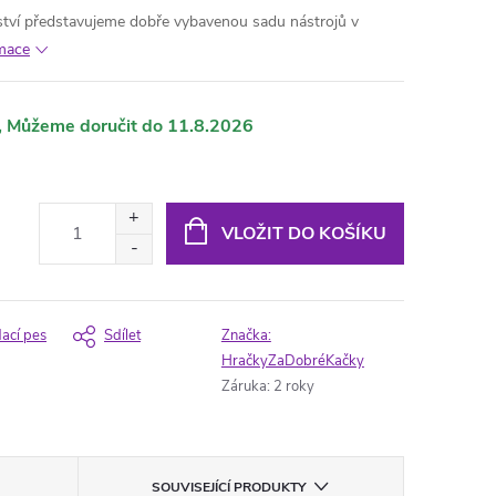
ství představujeme dobře vybavenou sadu nástrojů v
rmace
11.8.2026
VLOŽIT DO KOŠÍKU
dací pes
Sdílet
Značka:
HračkyZaDobréKačky
Záruka
:
2 roky
SOUVISEJÍCÍ PRODUKTY