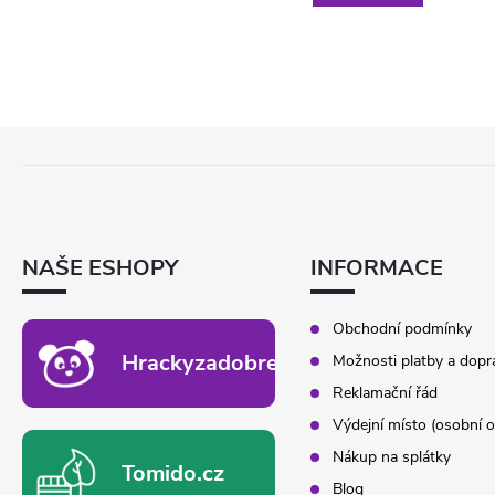
Z
Á
P
A
T
NAŠE ESHOPY
INFORMACE
Í
Obchodní podmínky
Hrackyzadobrekacky.cz
Možnosti platby a dopr
Reklamační řád
Výdejní místo (osobní o
Nákup na splátky
Tomido.cz
Blog