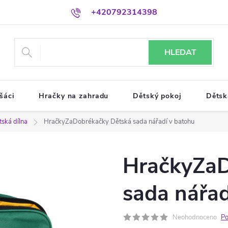
+420792314398
HLEDAT
šáci
Hračky na zahradu
Dětský pokoj
Dětsk
ská dílna
HračkyZaDobrékačky Dětská sada nářadí v batohu
HračkyZaD
sada nářad
Neohodnoceno
Po