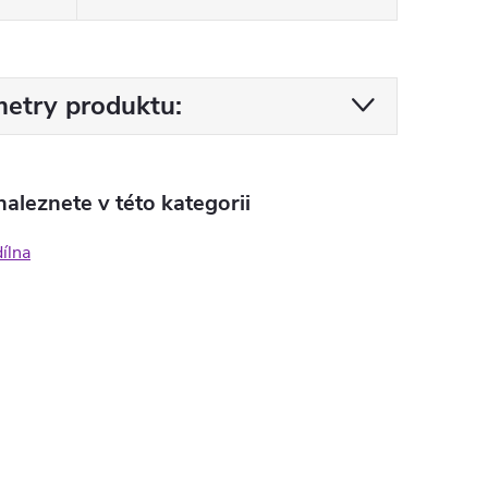
etry produktu:
aleznete v této kategorii
ílna