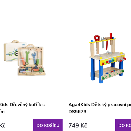
ids Dřevěný kufřík s
Aga4Kids Dětský pracovní p
ím
DS5673
Kč
749 Kč
DO KOŠÍKU
DO KO