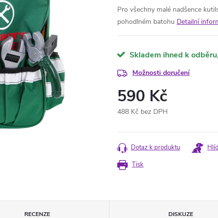
Pro všechny malé nadšence kutil
pohodlném batohu
Detailní info
Skladem ihned k odběru
Možnosti doručení
590 Kč
488 Kč bez DPH
Měrná
cena:
Dotaz k produktu
Hlí
Tisk
RECENZE
DISKUZE