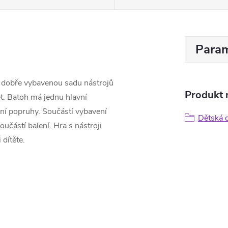
Param
 dobře vybavenou sadu nástrojů
Produkt n
t. Batoh má jednu hlavní
ní popruhy. Součástí vybavení
Dětská d
učástí balení. Hra s nástroji
 dítěte.