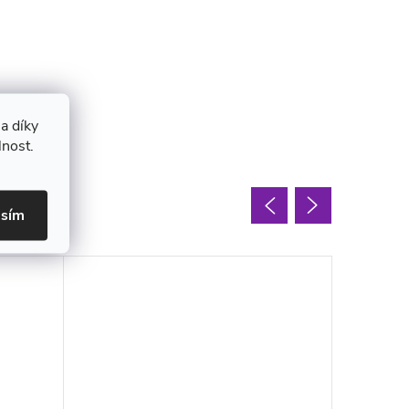
a díky
lnost.
oupit
asím