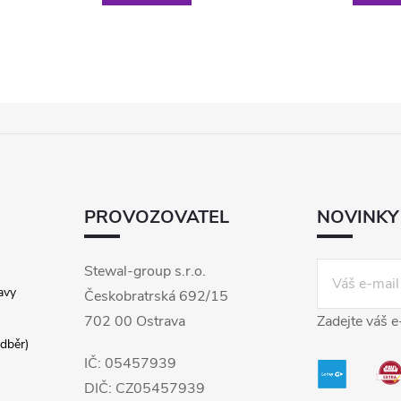
PROVOZOVATEL
NOVINKY
Stewal-group s.r.o.
avy
Českobratrská 692/15
702 00 Ostrava
Zadejte váš e
dběr)
IČ: 05457939
DIČ: CZ05457939