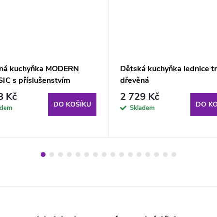
ná kuchyňka MODERN
Dětská kuchyňka lednice t
IC s příslušenstvím
dřevěná
8 Kč
2 729 Kč
DO KOŠÍKU
DO KO
adem
Skladem