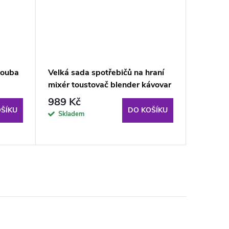
rouba
Velká sada spotřebičů na hraní
Aga4Kid
mixér toustovač blender kávovar
MR608
989 Kč
469 K
ŠÍKU
DO KOŠÍKU
Skladem
Sklade
odběru