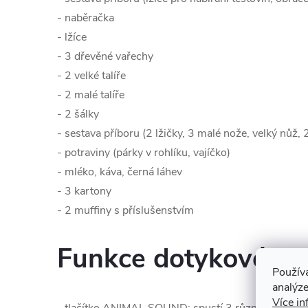
- naběračka
- lžíce
- 3 dřevěné vařechy
- 2 velké talíře
- 2 malé talíře
- 2 šálky
- sestava příboru (2 lžičky, 3 malé nože, velký nůž, 2
- potraviny (párky v rohlíku, vajíčko)
- mléko, káva, černá láhev
- 3 kartony
- 2 muffiny s příslušenstvím
Funkce dotykového 
Použív
analýze
Více in