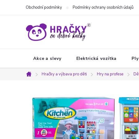
Přejít
Obchodní podmínky
Podmínky ochrany osobních údajů
na
obsah
Akce a slevy
Elektrická vozítka
Ply
Hračky a výbava pro děti
Hry na profese
Dě
Domů