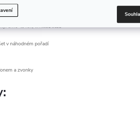
 hlasy 3 různých zvířat
avení
Souhl
 čísla od 0 do 10
 elvis-te fox, twinkle little
šet v náhodném pořadí
lefonem a zvonky
y:
)