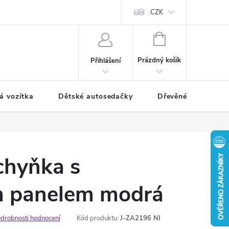
CZK
NÁKUPNÍ
KOŠÍK
Prázdný košík
Přihlášení
á vozítka
Dětské autosedačky
Dřevěné hračky
chyňka s
 panelem modrá
drobnosti hodnocení
Kód produktu:
J-ZA2196 NI