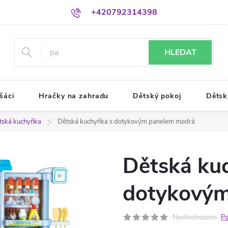
+420792314398
HLEDAT
šáci
Hračky na zahradu
Dětský pokoj
Dětsk
tská kuchyňka
Dětská kuchyňka s dotykovým panelem modrá
Dětská ku
dotykovým
Neohodnoceno
Po