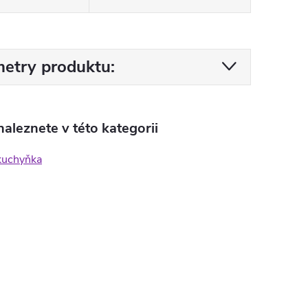
etry produktu:
aleznete v této kategorii
kuchyňka