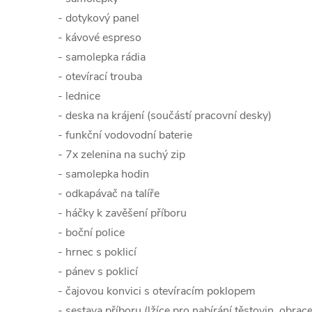
- dotykový panel
- kávové espreso
- samolepka rádia
- otevírací trouba
- lednice
- deska na krájení (součástí pracovní desky)
- funkční vodovodní baterie
- 7x zelenina na suchý zip
- samolepka hodin
- odkapávač na talíře
- háčky k zavěšení příboru
- boční police
- hrnec s poklicí
- pánev s poklicí
- čajovou konvici s otevíracím poklopem
- sestava příboru (lžíce pro nabírání těstovin, obrac