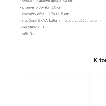
- výška k pracovní desce: 50 cm
- průměr plotýnky: 10 cm
- rozměry dřezu: 17x11,5 cm
- napájení: 5xAA baterie (nejsou součástí balení)
- certifikace CE
- věk: 3+
K to