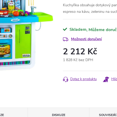
Kuchyňka obsahuje dotykový panel,
espreso na kávu, zeleninu na suc
Skladem
Možnosti doručení
2 212 Kč
1 828 Kč bez DPH
Měrná
cena:
Dotaz k produktu
Hlí
ZE
DISKUZE
SOUVISEJÍ