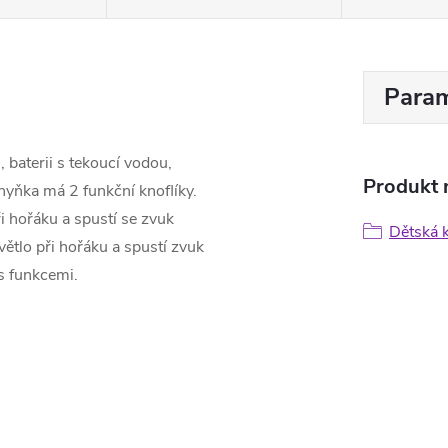
Param
 baterii s tekoucí vodou,
Produkt n
chyňka má 2 funkční knoflíky.
ři hořáku a spustí se zvuk
Dětská 
větlo při hořáku a spustí zvuk
 s funkcemi.