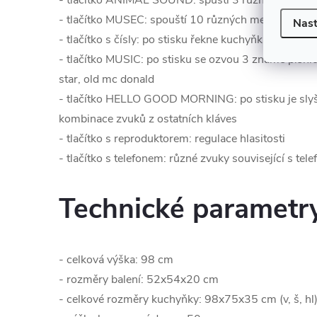
- tlačítko ANIMAL SOUND: spustí 3 různé melodie s
- tlačítko MUSEC: spouští 10 různých melodií
Nast
- tlačítko s čísly: po stisku řekne kuchyňka anglicky
- tlačítko MUSIC: po stisku se ozvou 3 známé písničky:
star, old mc donald
- tlačítko HELLO GOOD MORNING: po stisku je sly
kombinace zvuků z ostatních kláves
- tlačítko s reproduktorem: regulace hlasitosti
- tlačítko s telefonem: různé zvuky související s te
Technické parametr
- celková výška: 98 cm
- rozměry balení: 52x54x20 cm
- celkové rozměry kuchyňky: 98x75x35 cm (v, š, hl