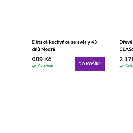
ivní +
Dětská kuchyňka se světly 43
Dřevě
dílů Modrá
CLASS
689 Kč
2 17
KOŠÍKU
DO KOŠÍKU
Skladem
Skl