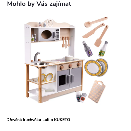
Dřevěná kuchyňka Lulilo KUKETO