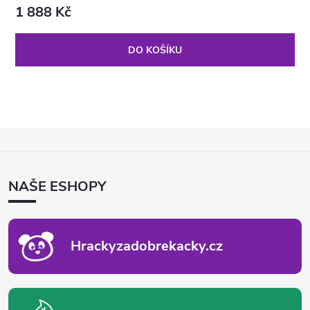
1 888 Kč
DO KOŠÍKU
Z
Á
P
NAŠE ESHOPY
A
T
Í
Hrackyzadobrekacky.cz