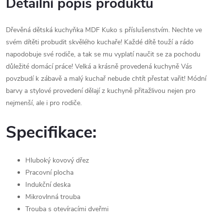
Detailní popis produktu
Dřevěná dětská kuchyňka MDF Kuko s příslušenstvím. Nechte ve
svém dítěti probudit skvělého kuchaře! Každé dítě touží a rádo
napodobuje své rodiče, a tak se mu vyplatí naučit se za pochodu
důležité domácí práce! Velká a krásně provedená kuchyně Vás
povzbudí k zábavě a malý kuchař nebude chtít přestat vařit! Módní
barvy a stylové provedení dělají z kuchyně přitažlivou nejen pro
nejmenší, ale i pro rodiče.
Specifikace:
Hluboký kovový dřez
Pracovní plocha
Indukční deska
Mikrovlnná trouba
Trouba s otevíracími dveřmi