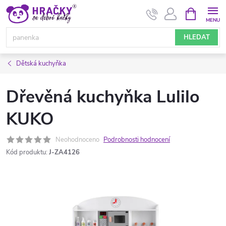
Přejít
NÁKUPNÍ
KOŠÍK
na
obsah
HLEDAT
Dětská kuchyňka
Dřevěná kuchyňka Lulilo
KUKO
Neohodnoceno
Podrobnosti hodnocení
Kód produktu:
J-ZA4126