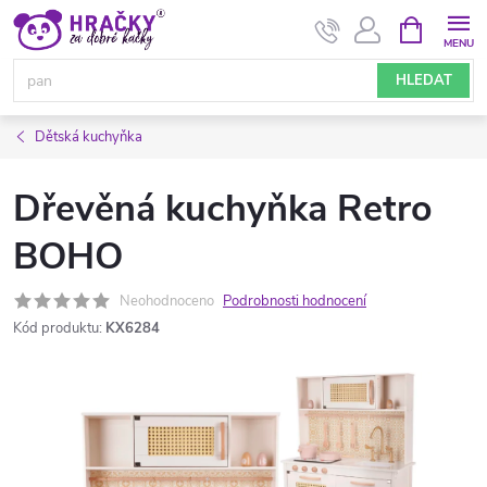
Přejít
NÁKUPNÍ
KOŠÍK
na
obsah
HLEDAT
Dětská kuchyňka
Dřevěná kuchyňka Retro
BOHO
Neohodnoceno
Podrobnosti hodnocení
Kód produktu:
KX6284