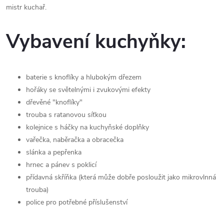
mistr kuchař.
Vybavení kuchyňky:
baterie s knoflíky a hlubokým dřezem
hořáky se světelnými i zvukovými efekty
dřevěné "knoflíky"
trouba s ratanovou síťkou
kolejnice s háčky na kuchyňské doplňky
vařečka, naběračka a obracečka
slánka a pepřenka
hrnec a pánev s poklicí
přídavná skříňka (která může dobře posloužit jako mikrovlnná
trouba)
police pro potřebné příslušenství