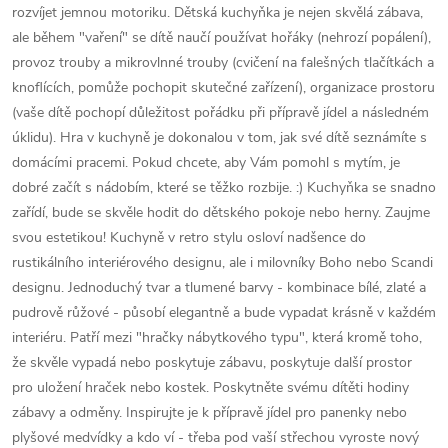
rozvíjet jemnou motoriku. Dětská kuchyňka je nejen skvělá zábava,
ale během "vaření" se dítě naučí používat hořáky (nehrozí popálení),
provoz trouby a mikrovlnné trouby (cvičení na falešných tlačítkách a
knoflících, pomůže pochopit skutečné zařízení), organizace prostoru
(vaše dítě pochopí důležitost pořádku při přípravě jídel a následném
úklidu). Hra v kuchyně je dokonalou v tom, jak své dítě seznámíte s
domácími pracemi. Pokud chcete, aby Vám pomohl s mytím, je
dobré začít s nádobím, které se těžko rozbije. :) Kuchyňka se snadno
zařídí, bude se skvěle hodit do dětského pokoje nebo herny. Zaujme
svou estetikou! Kuchyně v retro stylu osloví nadšence do
rustikálního interiérového designu, ale i milovníky Boho nebo Scandi
designu. Jednoduchý tvar a tlumené barvy - kombinace bílé, zlaté a
pudrově růžové - působí elegantně a bude vypadat krásně v každém
interiéru. Patří mezi "hračky nábytkového typu", která kromě toho,
že skvěle vypadá nebo poskytuje zábavu, poskytuje další prostor
pro uložení hraček nebo kostek. Poskytněte svému dítěti hodiny
zábavy a odměny. Inspirujte je k přípravě jídel pro panenky nebo
plyšové medvídky a kdo ví - třeba pod vaší střechou vyroste nový