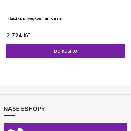
Dřevěná kuchyňka Lulilo KUKO
2 724 Kč
DO KOŠÍKU
Z
Á
P
NAŠE ESHOPY
A
T
Í