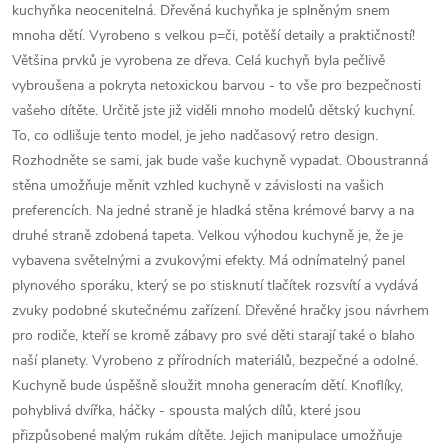
kuchyňka neocenitelná. Dřevěná kuchyňka je splněným snem
mnoha dětí. Vyrobeno s velkou p=či, potěší detaily a praktičností!
Většina prvků je vyrobena ze dřeva. Celá kuchyň byla pečlivě
vybroušena a pokryta netoxickou barvou - to vše pro bezpečnosti
vašeho dítěte. Určitě jste již viděli mnoho modelů dětský kuchyní.
To, co odlišuje tento model, je jeho nadčasový retro design.
Rozhodněte se sami, jak bude vaše kuchyně vypadat. Oboustranná
stěna umožňuje měnit vzhled kuchyně v závislosti na vašich
preferencích. Na jedné straně je hladká stěna krémové barvy a na
druhé straně zdobená tapeta. Velkou výhodou kuchyně je, že je
vybavena světelnými a zvukovými efekty. Má odnímatelný panel
plynového sporáku, který se po stisknutí tlačítek rozsvítí a vydává
zvuky podobné skutečnému zařízení. Dřevěné hračky jsou návrhem
pro rodiče, kteří se kromě zábavy pro své děti starají také o blaho
naší planety. Vyrobeno z přírodních materiálů, bezpečné a odolné.
Kuchyně bude úspěšně sloužit mnoha generacím dětí. Knoflíky,
pohyblivá dvířka, háčky - spousta malých dílů, které jsou
přizpůsobené malým rukám dítěte. Jejich manipulace umožňuje