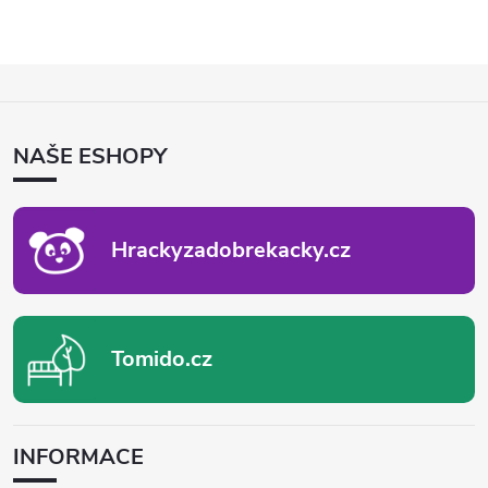
Z
Á
P
NAŠE ESHOPY
A
T
Í
Hrackyzadobrekacky.cz
Tomido.cz
INFORMACE