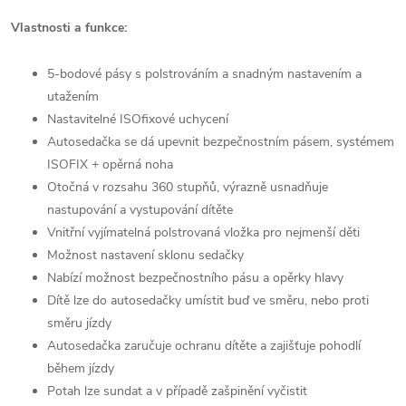
Vlastnosti a funkce:
5-bodové pásy s polstrováním a snadným nastavením a
utažením
Nastavitelné ISOfixové uchycení
Autosedačka se dá upevnit bezpečnostním pásem, systémem
ISOFIX + opěrná noha
Otočná v rozsahu 360 stupňů, výrazně usnadňuje
nastupování a vystupování dítěte
Vnitřní vyjímatelná polstrovaná vložka pro nejmenší děti
Možnost nastavení sklonu sedačky
Nabízí možnost bezpečnostního pásu a opěrky hlavy
Dítě lze do autosedačky umístit buď ve směru, nebo proti
směru jízdy
Autosedačka zaručuje ochranu dítěte a zajišťuje pohodlí
během jízdy
Potah lze sundat a v případě zašpinění vyčistit