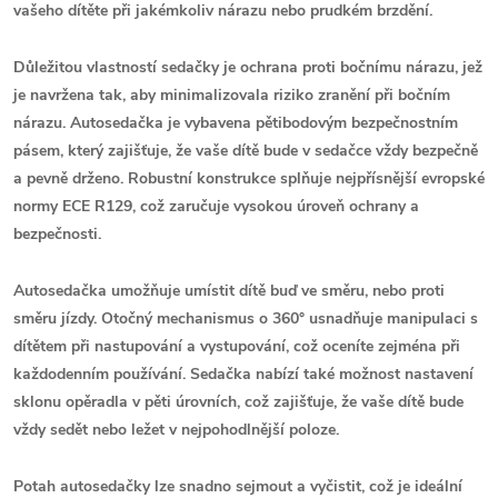
vašeho dítěte při jakémkoliv nárazu nebo prudkém brzdění.
Důležitou vlastností sedačky je ochrana proti bočnímu nárazu, jež
je navržena tak, aby minimalizovala riziko zranění při bočním
nárazu. Autosedačka je vybavena pětibodovým bezpečnostním
pásem, který zajišťuje, že vaše dítě bude v sedačce vždy bezpečně
a pevně drženo. Robustní konstrukce splňuje nejpřísnější evropské
normy ECE R129, což zaručuje vysokou úroveň ochrany a
bezpečnosti.
Autosedačka umožňuje umístit dítě buď ve směru, nebo proti
směru jízdy. Otočný mechanismus o 360° usnadňuje manipulaci s
dítětem při nastupování a vystupování, což oceníte zejména při
každodenním používání. Sedačka nabízí také možnost nastavení
sklonu opěradla v pěti úrovních, což zajišťuje, že vaše dítě bude
vždy sedět nebo ležet v nejpohodlnější poloze.
Potah autosedačky lze snadno sejmout a vyčistit, což je ideální