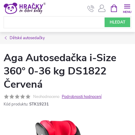
Přejít
NÁKUPNÍ
KOŠÍK
na
obsah
HLEDAT
Dětské autosedačky
Aga Autosedačka i-Size
360° 0-36 kg DS1822
Červená
Neohodnoceno
Podrobnosti hodnocení
Kód produktu:
STK19231