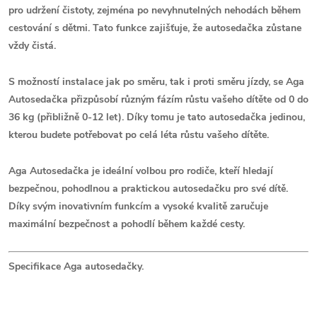
pro udržení čistoty, zejména po nevyhnutelných nehodách během
cestování s dětmi. Tato funkce zajišťuje, že autosedačka zůstane
vždy čistá.
S možností instalace jak po směru, tak i proti směru jízdy, se Aga
Autosedačka přizpůsobí různým fázím růstu vašeho dítěte od 0 do
36 kg (přibližně 0-12 let). Díky tomu je tato autosedačka jedinou,
kterou budete potřebovat po celá léta růstu vašeho dítěte.
Aga Autosedačka je ideální volbou pro rodiče, kteří hledají
bezpečnou, pohodlnou a praktickou autosedačku pro své dítě.
Díky svým inovativním funkcím a vysoké kvalitě zaručuje
maximální bezpečnost a pohodlí během každé cesty.
Specifikace Aga autosedačky.