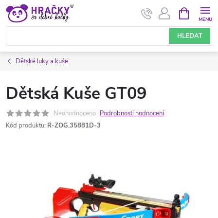
Přejít
NÁKUPNÍ
KOŠÍK
na
obsah
HLEDAT
Dětské luky a kuše
Dětská Kuše GT09
Neohodnoceno
Podrobnosti hodnocení
Kód produktu:
R-ZOG.35881D-3