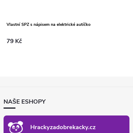
Vlastní SPZ s nápisem na elektrické autíčko
79 Kč
Z
Á
P
NAŠE ESHOPY
A
T
Í
Hrackyzadobrekacky.cz