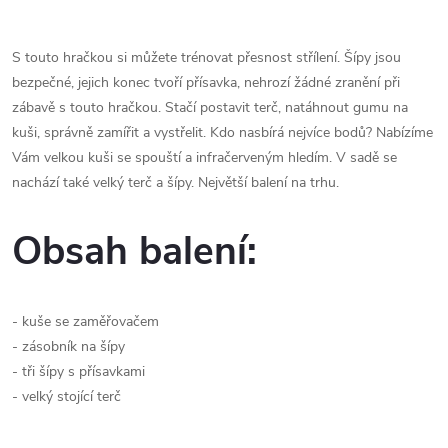
S touto hračkou si můžete trénovat přesnost střílení. Šípy jsou
bezpečné, jejich konec tvoří přísavka, nehrozí žádné zranění při
zábavě s touto hračkou. Stačí postavit terč, natáhnout gumu na
kuši, správně zamířit a vystřelit. Kdo nasbírá nejvíce bodů? Nabízíme
Vám velkou kuši se spouští a infračerveným hledím. V sadě se
nachází také velký terč a šípy. Největší balení na trhu.
Obsah balení:
- kuše se zaměřovačem
- zásobník na šípy
- tři šípy s přísavkami
- velký stojící terč