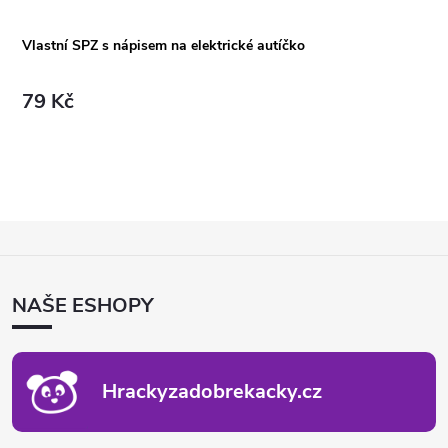
Vlastní SPZ s nápisem na elektrické autíčko
79 Kč
Z
Á
P
NAŠE ESHOPY
A
T
Í
Hrackyzadobrekacky.cz