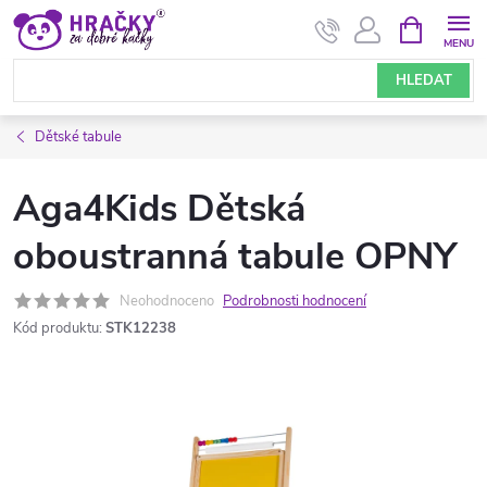
Přejít
NÁKUPNÍ
KOŠÍK
na
obsah
HLEDAT
Dětské tabule
Aga4Kids Dětská
oboustranná tabule OPNY
Neohodnoceno
Podrobnosti hodnocení
Kód produktu:
STK12238