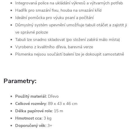
Integrovaná police na ukládání výkresů a výtvarných potřeb
Hadřík pro smazání fixu, houba na smazání kříd
Ideální pomůcka pro výuku psaní a počítání
Důmyslný systém upevnění umožňuje tabuli otáčet a zajistit ji
ve správné poloze
Tabuli lze snadno skladovat (po složení zabírá málo místa)
Vyrobeno z kvalitního dřeva, barevná verze
Písmenka nejsou součástí balení lze je dokoupit samostatně
Parametry:
Použitý materiál:
Dřevo
Celkové rozměry:
89 x 43 x 46 cm
Délka papírové role:
15 m
Hmotnost cca:
3 kg
Doporučený věk:
3+