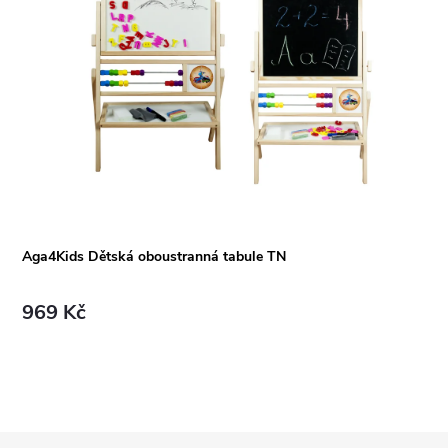
á
Aga4Kids Dětská oboustranná tabule TN
969 Kč
Z