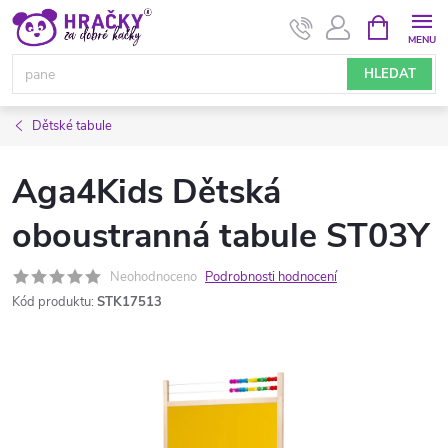
Přejít
NÁKUPNÍ
KOŠÍK
na
obsah
HLEDAT
Dětské tabule
Aga4Kids Dětská
oboustranná tabule ST03Y
Neohodnoceno
Podrobnosti hodnocení
Kód produktu:
STK17513