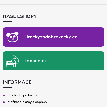
Á
P
NAŠE ESHOPY
A
T
Í
Hrackyzadobrekacky.cz
Tomido.cz
INFORMACE
Obchodní podmínky
Možnosti platby a dopravy