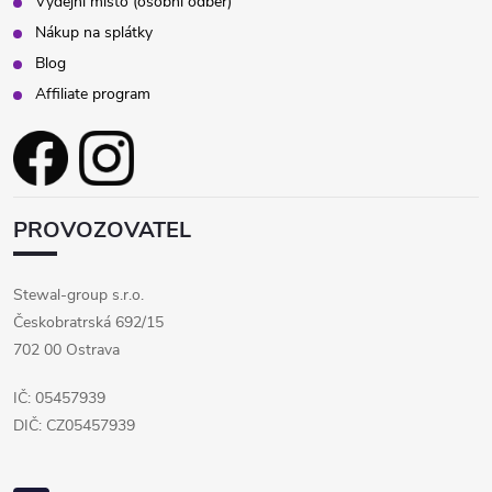
Výdejní místo (osobní odběr)
Nákup na splátky
Blog
Affiliate program
PROVOZOVATEL
Stewal-group s.r.o.
Českobratrská 692/15
702 00 Ostrava
IČ: 05457939
DIČ: CZ05457939