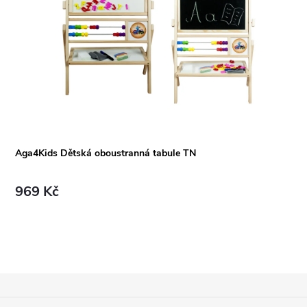
á
Aga4Kids Dětská oboustranná tabule TN
969 Kč
Z
Á