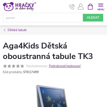
Přejít
NÁKUPNÍ
KOŠÍK
na
obsah
HLEDAT
Dětské tabule
Aga4Kids Dětská
oboustranná tabule TK3
Neohodnoceno
Podrobnosti hodnocení
Kód produktu:
STK17499