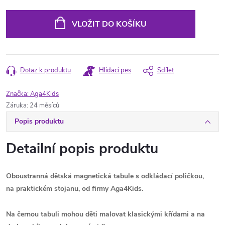
Měrná
cena:
VLOŽIT DO KOŠÍKU
Dotaz k produktu
Hlídací pes
Sdílet
Značka:
Aga4Kids
Záruka
:
24 měsíců
Popis produktu
Detailní popis produktu
Oboustranná dětská magnetická tabule
s odkládací poličkou
,
na
praktickém stojanu
,
od firmy Aga4Kids.
Na černou tabuli mohou děti malovat klasickými křídami a na