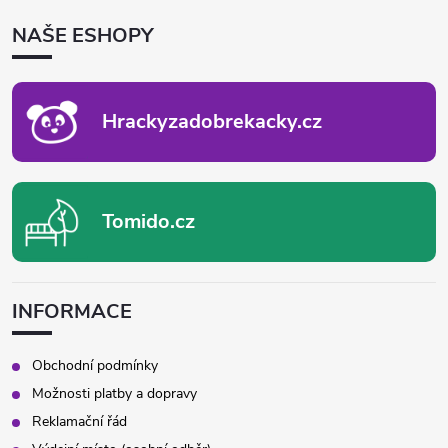
P
NAŠE ESHOPY
A
T
Í
Hrackyzadobrekacky.cz
Tomido.cz
INFORMACE
Obchodní podmínky
Možnosti platby a dopravy
Reklamační řád