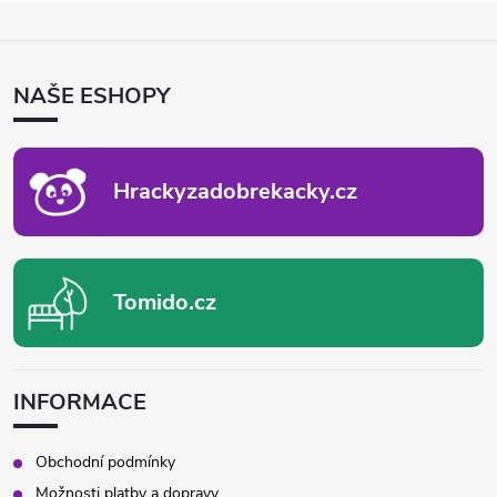
Z
Á
P
NAŠE ESHOPY
A
T
Í
Hrackyzadobrekacky.cz
Tomido.cz
INFORMACE
Obchodní podmínky
Možnosti platby a dopravy