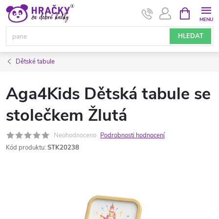
Přejít
NÁKUPNÍ
KOŠÍK
na
obsah
HLEDAT
Dětské tabule
Aga4Kids Dětská tabule se
stolečkem Žlutá
Neohodnoceno
Podrobnosti hodnocení
Kód produktu:
STK20238