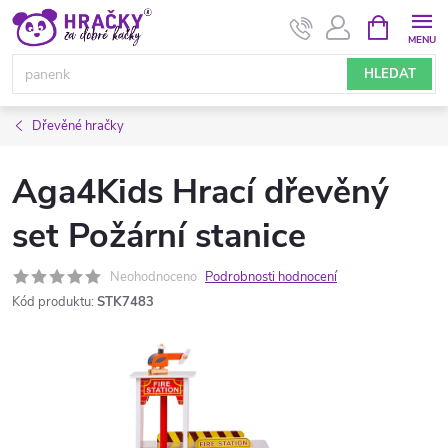
Přejít
NÁKUPNÍ
KOŠÍK
na
obsah
HLEDAT
Dřevěné hračky
Aga4Kids Hrací dřevěný
set Požární stanice
Neohodnoceno
Podrobnosti hodnocení
Kód produktu:
STK7483