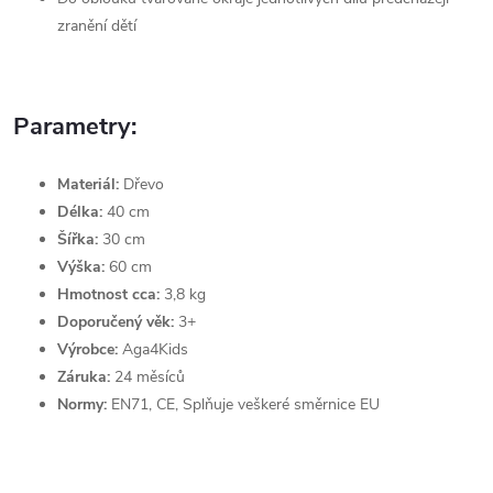
zranění dětí
Parametry:
Materiál:
Dřevo
Délka:
40 cm
Šířka:
30 cm
Výška:
60 cm
Hmotnost cca:
3,8 kg
Doporučený věk:
3+
Výrobce:
Aga4Kids
Záruka:
24 měsíců
Normy:
EN71, CE, Splňuje veškeré směrnice EU