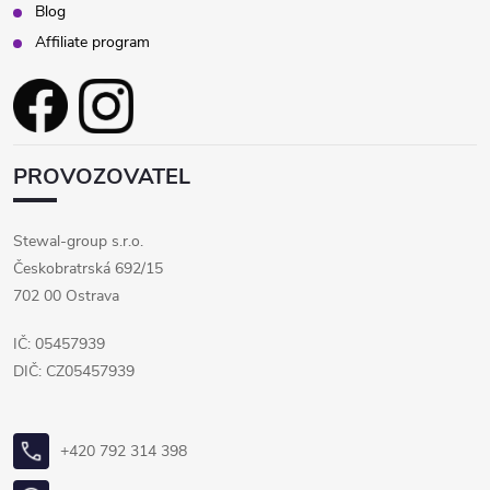
Blog
Affiliate program
PROVOZOVATEL
Stewal-group s.r.o.
Českobratrská 692/15
702 00 Ostrava
IČ: 05457939
DIČ: CZ05457939
+420 792 314 398