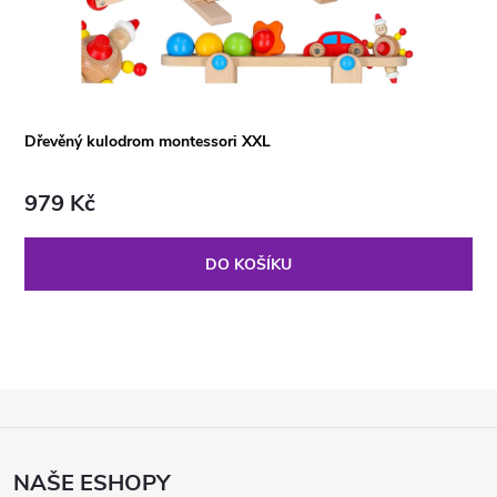
Dřevěný kulodrom montessori XXL
979 Kč
DO KOŠÍKU
Z
Á
P
NAŠE ESHOPY
A