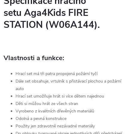
Specifikace hracího
setu Aga4Kids FIRE
STATION (W06A144
)
.
Vlastnosti a funkce:
Hrací set má tři patra propojená požární tyčí
Dále set obsahuje, vrtulník s přistávací plochou a požární
auto
Hrací set umožňuje hrát si více dětem najednou
Děti si můžou hrát ze všech stran
Vyrobeno z kvalitních dřevěných materiálů
Odolná a pevná konstrukce
Použity jen zdravotně nezávadné materiály
Do oblouku tvarované okraje jednotlivých dílů předcházejí