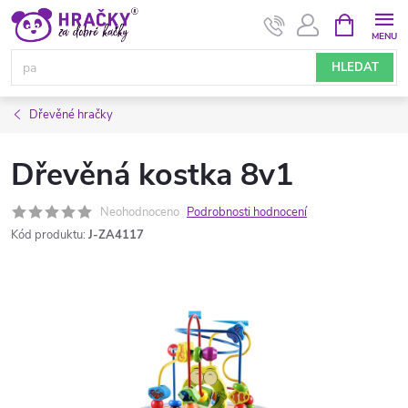
Přejít
NÁKUPNÍ
KOŠÍK
na
obsah
HLEDAT
Dřevěné hračky
Dřevěná kostka 8v1
Neohodnoceno
Podrobnosti hodnocení
Kód produktu:
J-ZA4117