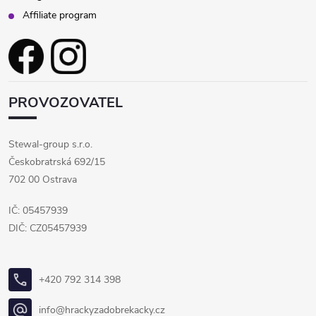
Affiliate program
PROVOZOVATEL
Stewal-group s.r.o.
Českobratrská 692/15
702 00 Ostrava
IČ: 05457939
DIČ: CZ05457939
+420 792 314 398
info@hrackyzadobrekacky.cz