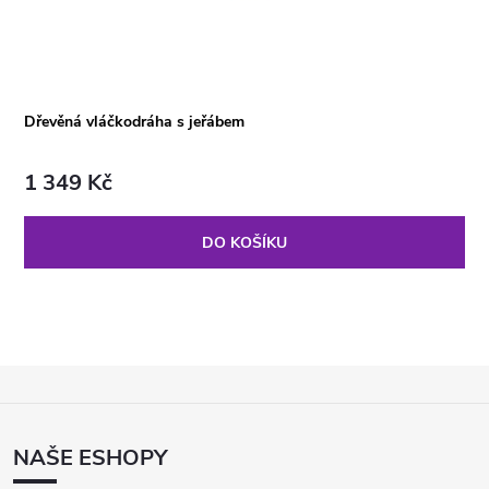
Dřevěná vláčkodráha s jeřábem
1 349 Kč
DO KOŠÍKU
Z
Á
P
NAŠE ESHOPY
A