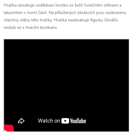
Hračka obsahuje vzdělávací kostku se šešti funkčními stěnami a
labyrintem v horní části. Na přiložených obrázcích jsou vyobrazeny
všechny stěny této hračky. Hračka neobsahuje figurky člověče
nezlob se s hracími kostkami.