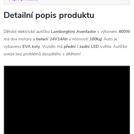
Detailní popis produktu
Dětské elektrické autíčko
Lamborghini Aventador
s výkonem
400W
má dva motory a
baterií 24V14Ah
a nosností
100kg
! Auto je
vybaveno
EVA koly
. Vozidlo má
přední i zadní LED
světla. Autíčko
uveze bez problémů dospělého s dítětem!