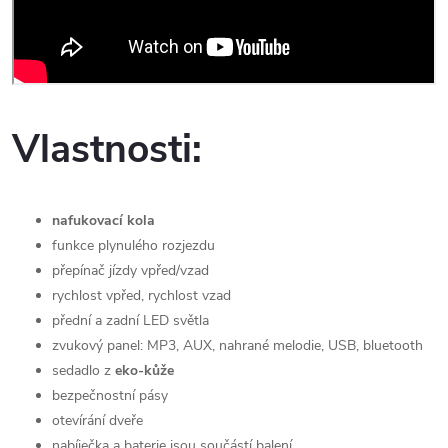
Vlastnosti:
nafukovací kola
funkce plynulého rozjezdu
přepínač jízdy vpřed/vzad
rychlost vpřed, rychlost vzad
přední a zadní LED světla
zvukový panel: MP3, AUX, nahrané melodie, USB, bluetooth
sedadlo z
eko-kůže
bezpečnostní pásy
otevírání dveře
nabíječka a baterie jsou součástí balení