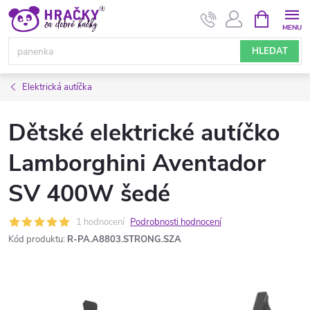
Přejít
NÁKUPNÍ
KOŠÍK
na
obsah
HLEDAT
Elektrická autíčka
Dětské elektrické autíčko
Lamborghini Aventador
SV 400W šedé
1 hodnocení
Podrobnosti hodnocení
Kód produktu:
R-PA.A8803.STRONG.SZA