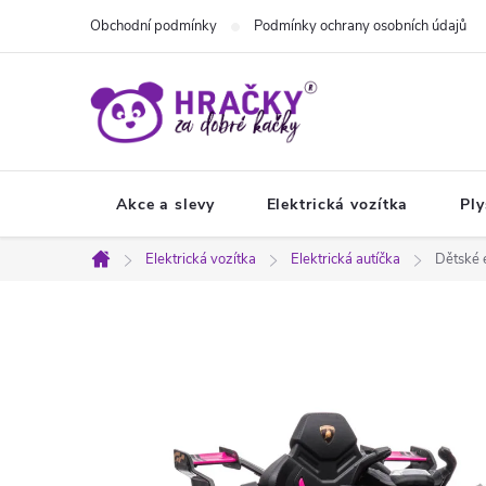
Přejít
Obchodní podmínky
Podmínky ochrany osobních údajů
na
obsah
Akce a slevy
Elektrická vozítka
Ply
Elektrická vozítka
Elektrická autíčka
Dětské 
Domů