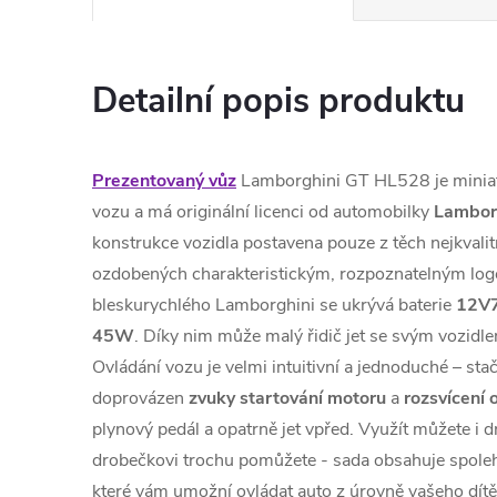
Detailní popis produktu
Prezentovaný vůz
Lamborghini GT HL528 je miniatu
vozu a má originální licenci od automobilky
Lambor
konstrukce vozidla postavena pouze z těch nejkvali
ozdobených charakteristickým, rozpoznatelným log
bleskurychlého Lamborghini se ukrývá baterie
12V
45W
. Díky nim může malý řidič jet se svým vozidle
Ovládání vozu je velmi intuitivní a jednoduché – sta
doprovázen
zvuky startování
motoru
a
rozsvícení
plynový pedál a opatrně jet vpřed. Využít můžete i 
drobečkovi trochu pomůžete - sada obsahuje spole
které vám umožní ovládat auto z úrovně vašeho dítě