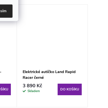
asím
-
Elektrické autíčko Land Rapid
Elektri
Racer černé
AMG LIF
3 890 Kč
5 249
ŠÍKU
DO KOŠÍKU
Skladem
Sklad