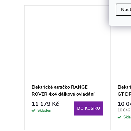
Nast
o Master
Elektrické autíčko RANGE
Elektr
ROVER 4x4 dálkové ovládání
GT DR
11 179 Kč
10 0
KOŠÍKU
DO KOŠÍKU
Měrná
10 046 
Skladem
cena:
Skl