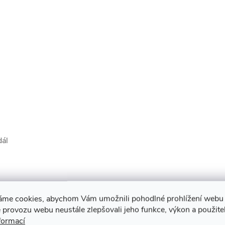
dál
áme cookies, abychom Vám umožnili pohodlné prohlížení webu 
muto produktu doporučujeme ještě dok
 provozu webu neustále zlepšovali jeho funkce, výkon a použite
formací