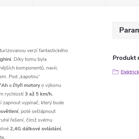
Param
rizovanou verzí fantastického
Produkt n
ghini
. Díky tomu byla
tnějších komponentů, navíc
Elektric
em. Pod „kapotou“
7Ah
a
čtyři
motory
o výkonu
m rychlostí
3 až 5 km/h.
čí zapnout vypínač, který bude
osvětlení
, poté sešlápnout
druhé řešení, čímž svému
hlivé
2,4G dálkové ovládání
,
te.