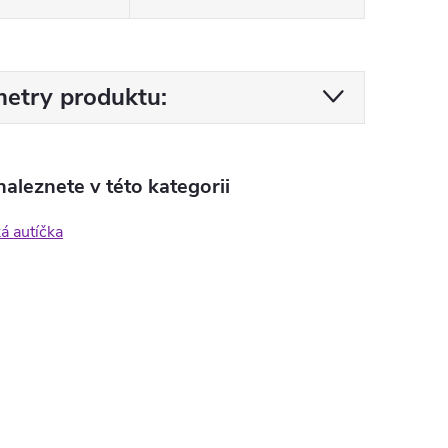
etry produktu:
aleznete v této kategorii
ká autíčka