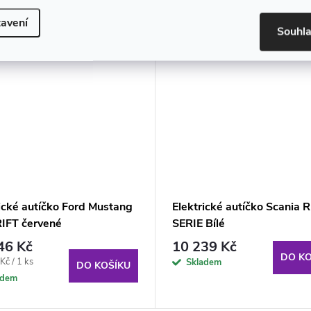
avení
Souhl
ické autíčko Ford Mustang
Elektrické autíčko Scania R
IFT červené
SERIE Bílé
46 Kč
10 239 Kč
DO KO
Kč / 1 ks
Skladem
DO KOŠÍKU
adem