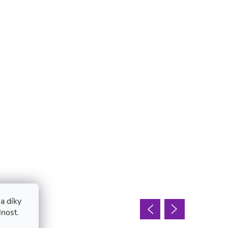
a díky
oupit
lnost.